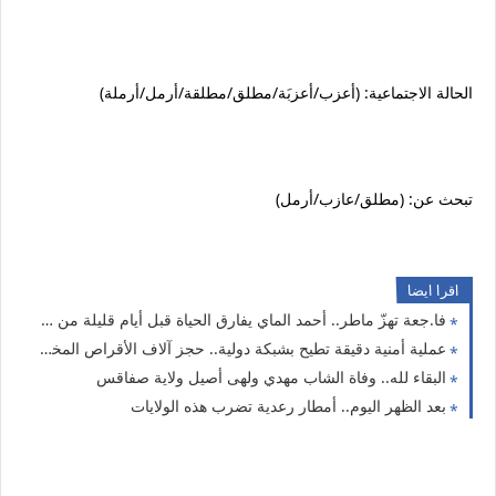
الحالة الاجتماعية: (أعزب/أعزبَة/مطلق/مطلقة/أرمل/أرملة)
تبحث عن: (مطلق/عازب/أرمل)
اقرا ايضا
فا.جعة تهزّ ماطر.. أحمد الماي يفارق الحياة قبل أيام قليلة من موعد عرسه
عملية أمنية دقيقة تطيح بشبكة دولية.. حجز آلاف الأقراص المخد.رة
البقاء لله.. وفاة الشاب مهدي ولهى أصيل ولاية صفاقس
بعد الظهر اليوم.. أمطار رعدية تضرب هذه الولايات