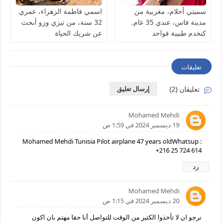
سميتي أحلام، مغربية من
اسمي فاطمة الزهراء، عمري
مدينة فاس، عندي 35 عام.
32 سنة، من تيزي وزو أبحث
كنخدم طبيبة فواحد
عن شريك الحياة
المستشفى كنقلّب على شريك
الحياة ناضج، جاد، وعارف
قيمة المرأة
تعليقات
تعليقان (2)
إرسال تعليق
Mohamed Mehdi
19 ديسمبر 2024 في 1:59 ص
Mohamed Mehdi Tunisia Pilot airplane 47 years oldWhatsup :
+216 25 724 614
رد
Mohamed Mehdi
20 ديسمبر 2024 في 1:15 ص
نرجو ان لا تأخذوا الكثير من الوقت للتواصل أنا حقا مهتم بان اكون