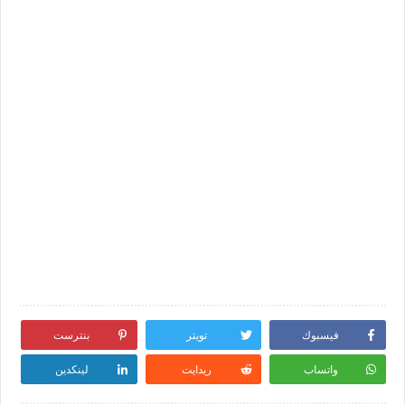
فيسبوك
تويتر
بنترست
واتساب
ريدايت
لينكدين