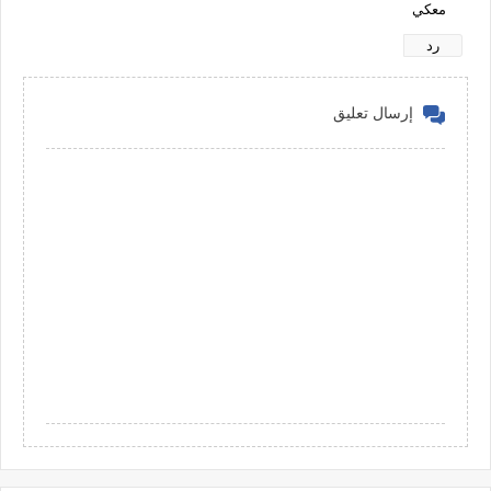
معكي
رد
إرسال تعليق