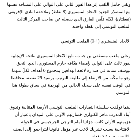
وبقي حامل اللقب إثر هذا الفوز الثاني على التوالي على المسافة نفسها
مع المتصدّر الجديد الاتحاد المنستيري (3 نقاط) وملاحقه النادي الإفريقي
(نقطتان)، لكنّه قلّص الفارق الذي يفصله عن صاحب المركز الثالث
الملعب التونسي إلى نقطة واحدة.
الاتّحاد المنستيري (1-0) الملعب التونسي
وعلى ملعب مصطفى بن جنات، تابع الاتّحاد المنستيري نتائجه الإيجابية
بفوز ثالث على التوالي بإمضاء هدّافه حازم المستوري، الذي التحق
بيوسف سنانة في صدارة لائحة الهدافين بمجموع 6 أهداف لكلّ منهما،
وهو ما مكّنه من الارتقاء إلى طليعة الترتيب برصيد 29 نقطة، محافظا
في الوقت نفسه على سجله الخالي من الهزيمة في سباق بطولة هذا
الموسم.
بينما توقّفت سلسلة انتصارات الملعب التونسي الأربعة المتتالية وتذوق
أبناء المدرب ماهر الكنواري خسارتهم الأولى على الميدان باعتبار أن
هزيمتهم الأولى كانت جزائيا أمام الترجي الجرجيسي في الجولة
الافتتاحية بسبب تشريك لاعب غير مؤهل قانونيا ليتراجعوا إلى الصف
الثالث برصيد 27 نقطة.