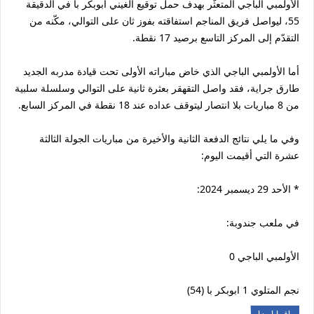
الأولمبي الباجي المتعثّر بهدف حمل توقيع الغيني أبوبكر با في الدقيقة
55، ليواصل فريق المناجم استفاقته بفوز ثان على التوالي، مكّنه من
التقدّم إلى المركز التاسع برصيد 17 نقطة.
أما الأولمبي الباجي الذي خاض مباراته الأولى تحت قيادة مدربه الجديد
طارق جراية، فقد واصل التقهقر بعثرة ثانية على التوالي وسلسلة سلبية
من 8 مباريات بلا انتصار ليتوقف عداده عند 18 نقطة في المركز السابع.
وفي ما يلي نتائج الدفعة الثانية والأخيرة من مباريات الجولة الثالثة
عشرة التي أقيمت اليوم:
* الأحد 29 ديسمبر 2024:
في ملعب جندوبة:
الأولمبي الباجي 0
نجم المتلوي 1 ابوبكر با (54)