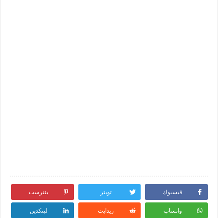
فيسبوك
تويتر
بنترست
واتساب
ريدايت
لينكدين