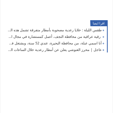
اقرا ايضا
طقس الليلة : خلايا رعدية مصحوبة بأمطار متفرقة تشمل هذه المناطق
رقية عراقية من محافظة النجف، أعمل كمستشارة في مجال التنمية البشرية بدور عن شريك الحياة
أنا اسمي عبلة، من محافظة البحيرة، عندي 52 سنة، وبشتغل في مجال الخياطة.
عاجل | محرز الغنوشي يعلن عن أمطار رعدية خلال الساعات القادمة.. تشمل ولايتين