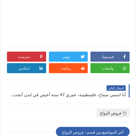
فيسبوك
تويتر
بنترست
واتساب
ريدايت
لينكدين
المقال التالي
أنا اسمي سماح، فلسطينية، عمري 47 سنة أعيش في لندن أبحث عن شريك الحياة للزواج الحلال و الاستقرار في إنجلترا
عروض الزواج
أخر المواضيع من قسم : عروض الزواج