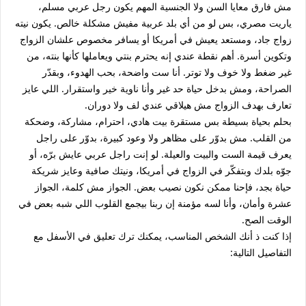
مش فارق معايا السن ولا الجنسية المهم يكون رجل عربي مسلم،
ياريت مصري، بس لو من أي بلد عربية مفيش مشكلة خالص. يكون نيته
زواج جاد، ومستعد يعيش في أمريكا أو يسافر مخصوص علشان الزواج
وتكوين أسرة. أهم نقطة عندي إنه يحترم بنتي ويعاملها كأنها بنته، من
غير ضغط ولا خوف ولا توتر. أنا ست واضحة، بحب الهدوء، وبقدّر
الصراحة، ومش بدخل حياة حد غير وأنا ناوية خير واستقرار. اللي عايز
تعارف بهدف الزواج مش هيلاقي عندي لف ولا دوران.
بحلم بحياة بسيطة بس مستقرة بيت هادي، احترام، مشاركة، وضحكة
من القلب. مش بدوّر على مظاهر ولا وعود كبيرة، بدوّر على راجل
يعرف قيمة الست والبيت والعيلة. لو إنت راجل عربي عايش برّه، أو
جوّه بلدك وبتفكّر في الزواج في أمريكا، ونيتك صافية وعايز شريكة
حياة بجد، فإحنا ممكن نكون نصيب بعض. الجواز مش كلمة، الجواز
عشرة وأمان، وأنا لسه مؤمنة إن ربنا بيجمع القلوب اللي شبه بعض في
الوقت الصح.
إذا كنت ذ أنك الشخص المناسب، يمكنك ترك تعليق في الأسفل مع
التفاصيل التالية: