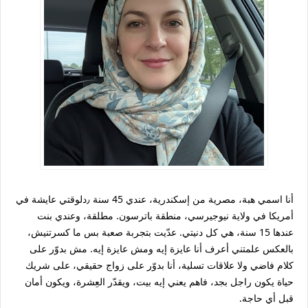
أنا اسمي هبة، مصرية من إسكندرية، عندي 45 سنة ٫دلوقتي عايشة في
أمريكا في ولاية نيوجيرسي، منطقة باترسون. مطلقة، وعندي بنت
عندها 15 سنة، هي كل دنيتي. عدّيت بتجربة صعبة بس ما كسرتنيش،
بالعكس علمتني أعرف أنا عايزة إيه ومش عايزة إيه. مش بدوّر على
كلام فاضي ولا علاقات تسلية، أنا بدوّر على زواج حقيقي، على شريك
حياة يكون راجل بجد، فاهم يعني إيه بيت، ويقدّر العِشرة، ويكون أمان
قبل أي حاجة.