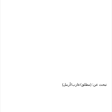
تبحث عن: (مطلق/عازب/أرمل)