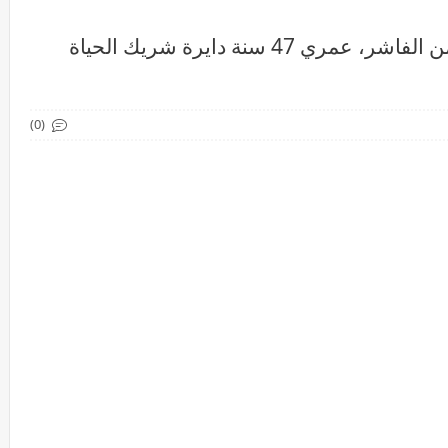
اسمي رحاب عبد السلام، سودانية من الفاشر، عمري 47 سنة دايرة شريك الحياة
(0)