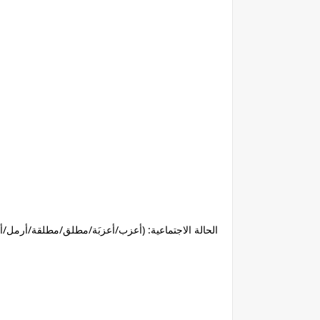
الحالة الاجتماعية: (أعزب/أعزبَة/مطلق/مطلقة/أرمل/أ