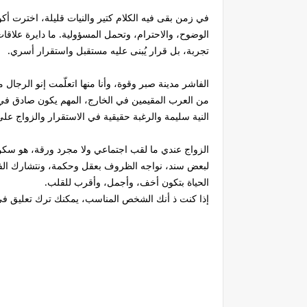
في زمن بقى فيه الكلام كتير والنيات قليلة، اخترت أك
الوضوح، والاحترام، وتحمل المسؤولية. ما دايرة علاقات 
تجربة، بل قرار يُبنى عليه مستقبل واستقرار أسري.
الفاشر مدينة صبر وقوة، وأنا منها اتعلّمت إنو الرجا
من العرب المقيمين في الخارج، المهم يكون صادق في ر
النية سليمة والرغبة حقيقية في الاستقرار والزواج على
الزواج عندي ما لقب اجتماعي ولا مجرد ورقة، هو سكن
لبعض سند، نواجه الظروف بعقل وحكمة، ونتشارك الفر
الحياة بتكون أخف، وأجمل، وأقرب للقلب.
إذا كنت ذ أنك الشخص المناسب، يمكنك ترك تعليق في ا