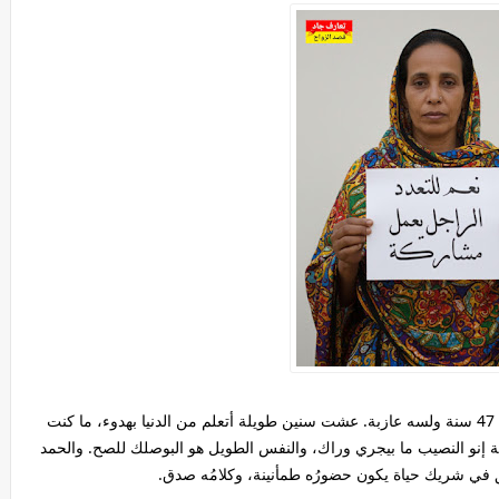
اسمي رحاب عبد السلام، سودانية من الفاشر، عمري 47 سنة ولسه عازبة. عشت سنين طويلة أتعلم من الدنيا بهدوء، ما كنت
 إنو النصيب ما بيجري وراك، والنفس الطويل هو البوصلك للصح. والحمد
ق في شريك حياة يكون حضورُه طمأنينة، وكلامُه صدق.