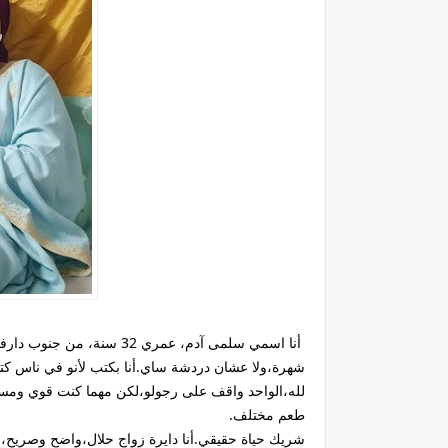
أنا اسمي سلمى آدم، عمري 32
شهرة،ولا عشان دردشة ساي.أنا بكتب لأنو في ناس كت
لله،الواحد واقف على رجولو،لكن مهما كنت قوي ومستق
طعم مختلف.
شريك حياة حقيقي.أنا دايرة زواج حلال،واضح وصريح،ما