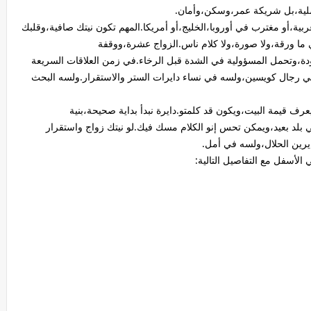
سلية،بل شريكة عمر،وسكن،وأمان.
ربية،أو مغترب في أوروبا،الخليج،أو أمريكا.المهم تكون نيتك صافية،وقلبك
ي ما ورقة،ولا صورة،ولا كلام ناس.الزواج عشرة،ووقفة
ودة،وتحمل المسؤولية في الشدة قبل الرخاء.في زمن العلاقات السريعة
 رجال كويسين،ولسه في نساء دايرات الستر والاستقرار.ولسه البحث
يعرف قيمة البيت،ويكون قد كلمتو.دايرة نبدأ بداية صحيحة،بنية
 بلد بعيد،ويمكن تحس إنو الكلام مسك فيك.لو نيتك زواج واستقرار
رين الحلال،ولسه في أمل.
لأسفل مع التفاصيل التالية: