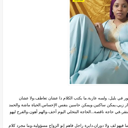
 سنة، من جنوب دارفور في بليل، ولسه عازبة.ما بكتب الكلام دا عشان تعاطف،ولا عشان
ار زيي،يمكن ساكتين،ويمكن حاسين بنفس الإحساس.الحياة ماشة والحمد
ر،في حاجة ناقصة…الحاجة البتخلي اليوم أخف،والهم أهون،والفرح ليهو
 فيهو لف ولا دوران.دايرة راجل فاهم إنو الزواج مسؤولية،وما مجرد كلام