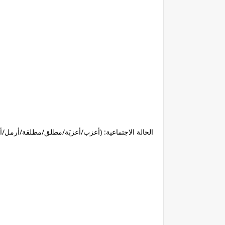
الحالة الاجتماعية: (أعزب/أعزبَة/مطلق/مطلقة/أرمل/أ