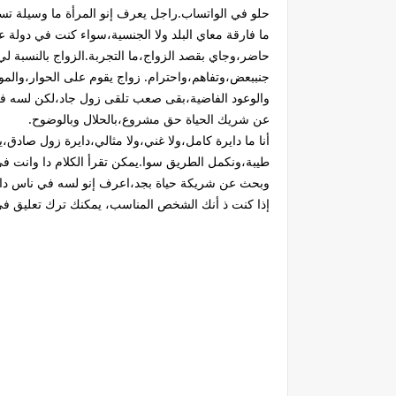
حلو في الواتساب.راجل يعرف إنو المرأة ما وسيلة ت
ما فارقة معاي البلد ولا الجنسية،سواء كنت في دولة ع
حاضر،وجاي بقصد الزواج،ما التجربة.الزواج بالنسبة ل
جنببعض،وتفاهم،واحترام. زواج يقوم على الحوار،والم
والوعود الفاضية،بقى صعب تلقى زول جاد،لكن لسه في
عن شريك الحياة حق مشروع،بالحلال وبالوضوح.
أنا ما دايرة كامل،ولا غني،ولا مثالي،دايرة زول صادق،
طيبة،ونكمل الطريق سوا.يمكن تقرأ الكلام دا وانت في
وبحث عن شريكة حياة بجد،اعرف إنو لسه في ناس داي
إذا كنت ذ أنك الشخص المناسب، يمكنك ترك تعليق في ا