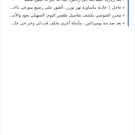
عاجل | حادثة مأساوية تهز توزر.. العثور على رضيع متو.فى داخل كيس بلاستيكي والسلطات تكشف أولى التفاصيل
محرز الغنوشي يكشف تفاصيل طقس اليوم: الشهيلي يعود والأمطار الرعدية تشمل هذه الولايات
بعد صد.مة بومرداس.. مأساة أخرى تخلف قت.لى وجر.حى على طريق باتنة – أدرار