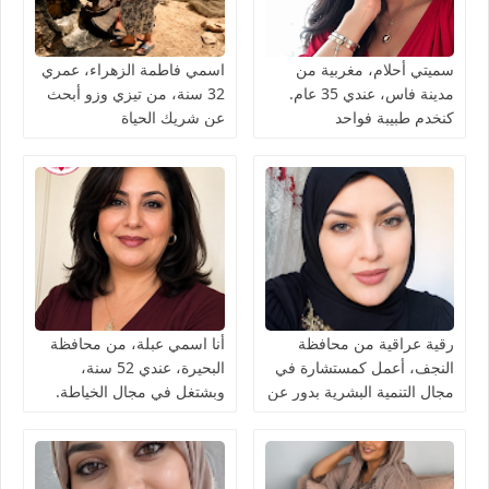
سميتي أحلام، مغربية من
اسمي فاطمة الزهراء، عمري
مدينة فاس، عندي 35 عام.
32 سنة، من تيزي وزو أبحث
كنخدم طبيبة فواحد
عن شريك الحياة
المستشفى كنقلّب على شريك
الحياة ناضج، جاد، وعارف
قيمة المرأة
رقية عراقية من محافظة
أنا اسمي عبلة، من محافظة
النجف، أعمل كمستشارة في
البحيرة، عندي 52 سنة،
مجال التنمية البشرية بدور عن
وبشتغل في مجال الخياطة.
شريك الحياة