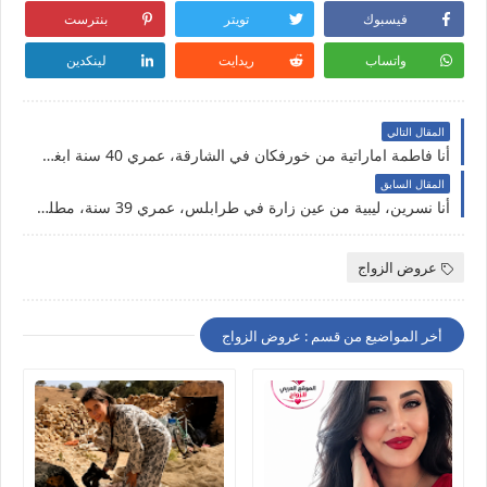
فيسبوك
تويتر
بنترست
واتساب
ريدايت
لينكدين
المقال التالي
أنا فاطمة اماراتية من خورفكان في الشارقة، عمري 40 سنة ابغي شريك الحياة جاد للزواج الحلال
المقال السابق
أنا نسرين، ليبية من عين زارة في طرابلس، عمري 39 سنة، مطلقة أبي شريك الحياة للزواج الحلال
عروض الزواج
أخر المواضيع من قسم : عروض الزواج