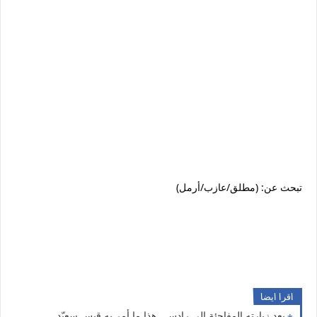
تبحث عن: (مطلق/عازب/أرمل)
اقرا ايضا
بعد زيارته المفاجئة إلى رادس.. هذا ما أمر به قيس سعيّد