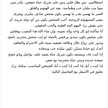
استقلاليتي، بس يظل قلبي يدور على شريك حياة حقيقي، نكدر نبني
سوا بيت مليان حب وطمأنينة، بعيد عن الهموم والقلق.
العمر ما يهمني بقدر ما يهمني يكون شخص صادق، ملتزم، ويعرف
معنى المسؤولية الزوجية. أحب الشخص يكون من أي دولة عربية، أو
حتى يعيش برا، المهم النية الطيبة والحب الحقيقي.
أنا متأكدة إنو كل واحد وإله نصيبه، وإن شاء الله هذا النصيب يوصّلني
على شخص يكون سندي ورفيقي بالحياة. لو إنت شخص محترم، ناضج،
وتدور على زواج حلال وعلاقة حقيقية مبنية على الاحترام والتفاهم،
أعدك إنو حياتنا ممكن تكون مليانة حب وسعادة.
إذا كنت جاد، ومستعد تكون شريك حياة يعتمد عليه، تواصل وياي لنفتح
صفحة جديدة ونبني حياة محترمة مع بعض.
إذا كنت ذ أنك إذا كنت إذا كنت ذ أنك الشخص المناسب، يمكنك ترك
تعليق في الأسفل مع التفاصيل التالية: