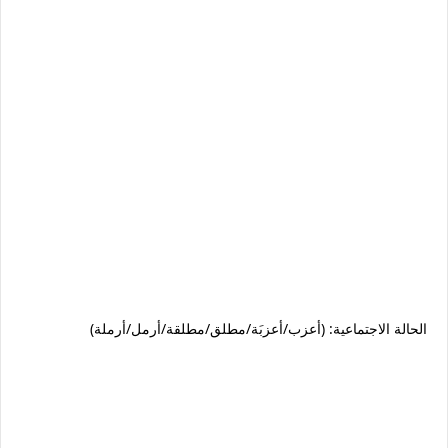
الحالة الاجتماعية: (أعزب/أعزبَة/مطلق/مطلقة/أرمل/أرملة)