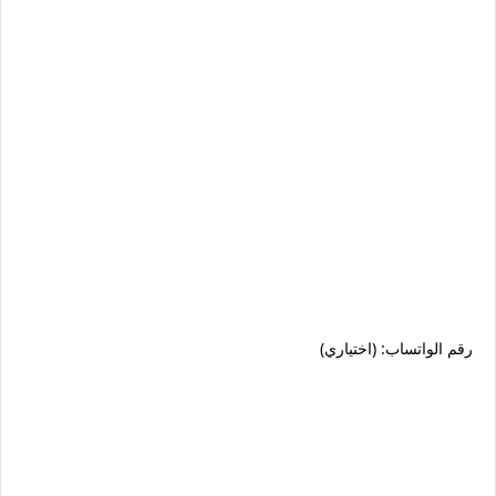
رقم الواتساب: (اختياري)