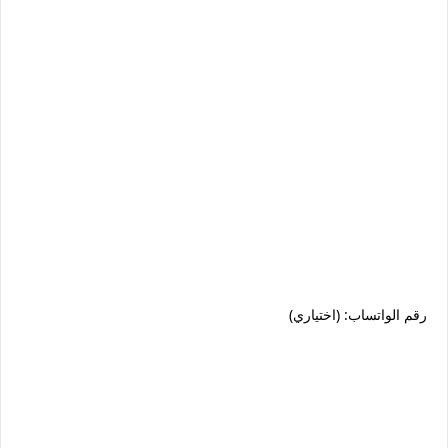
رقم الواتساب: (اختياري)