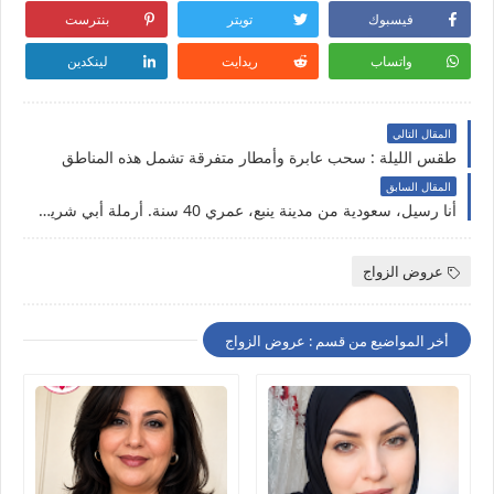
فيسبوك
تويتر
بنترست
واتساب
ريدايت
لينكدين
المقال التالي
طقس الليلة : سحب عابرة وأمطار متفرقة تشمل هذه المناطق
المقال السابق
أنا رسيل، سعودية من مدينة ينبع، عمري 40 سنة. أرملة أبي شريك الحياة جاد قصد الزواج
عروض الزواج
أخر المواضيع من قسم : عروض الزواج