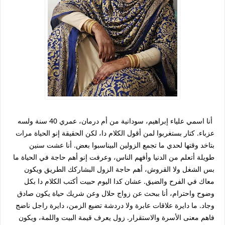
أنا اسمي علياء إبراهيم، سودانية من أم درمان، عمري 40 سنة ولسه
عزباء. كتار بستغربوا لمن أقول الكلام دا، لكن الحقيقة إنو الحياة مرات
بتاخد وقتها لحدي ما تجمع الزولين البيناسبوا بعض. أنا عشت سنين
طويلة أتعلم من الدنيا وأفهم الناس، وعرفت إنو أهم حاجة في الحياة ما
بس الشغل ولا القروش، أهم حاجة الزول البشاركك الطريق ويكون
معاك في الفرح والضيق. عشان كدا اليوم حبيت أكتب الكلام دا بكل
وضوح واحترام، أنا ببحث عن زواج حلال وعن شريك حياة يكون صادق
وجاد. ما دايرة علاقات عابرة ولا دردشة تضيع الزمن، دايرة راجل ناضج
فاهم معنى الأسرة والاستقرار. زول يعرف قيمة البيت واللمة، ويكون