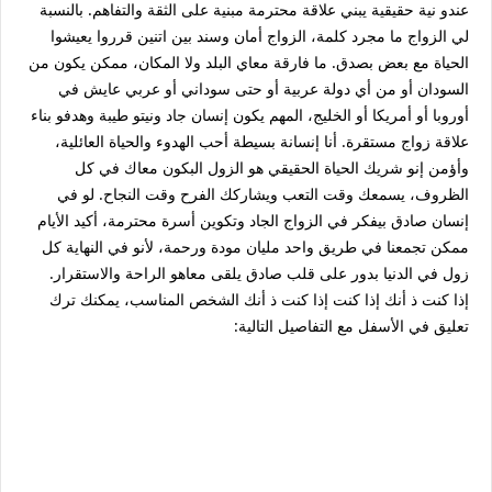
عندو نية حقيقية يبني علاقة محترمة مبنية على الثقة والتفاهم. بالنسبة
لي الزواج ما مجرد كلمة، الزواج أمان وسند بين اتنين قرروا يعيشوا
الحياة مع بعض بصدق. ما فارقة معاي البلد ولا المكان، ممكن يكون من
السودان أو من أي دولة عربية أو حتى سوداني أو عربي عايش في
أوروبا أو أمريكا أو الخليج، المهم يكون إنسان جاد ونيتو طيبة وهدفو بناء
علاقة زواج مستقرة. أنا إنسانة بسيطة أحب الهدوء والحياة العائلية،
وأؤمن إنو شريك الحياة الحقيقي هو الزول البكون معاك في كل
الظروف، يسمعك وقت التعب ويشاركك الفرح وقت النجاح. لو في
إنسان صادق بيفكر في الزواج الجاد وتكوين أسرة محترمة، أكيد الأيام
ممكن تجمعنا في طريق واحد مليان مودة ورحمة، لأنو في النهاية كل
زول في الدنيا بدور على قلب صادق يلقى معاهو الراحة والاستقرار.
إذا كنت ذ أنك إذا كنت إذا كنت ذ أنك الشخص المناسب، يمكنك ترك
تعليق في الأسفل مع التفاصيل التالية: