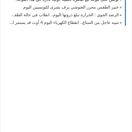
خبير الطقس محرز الغنوشي يزف بشرى للتونسيين اليوم
الرصد الجوي : الحرارة تبلغ ذروتها اليوم.. انقلاب في حالة الطقس بعد ساعات.. أمطار رعدية قادمة تشمل هذه الولايات
تنبيه عاجل من الستاغ.. انقطاع الكهرباء اليوم 4 أوت قد يستمر لساعتين في هذه الولايات