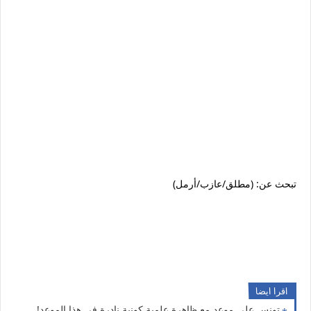
تبحث عن: (مطلق/عازب/أرمل)
اقرا ايضا
تونس على موعد مع ظاهرة علمية كونية نادرة في هذا الموعد!