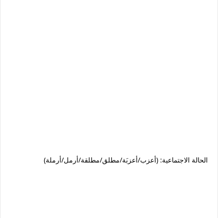
الحالة الاجتماعية: (أعزب/أعزبَة/مطلق/مطلقة/أرمل/أرملة)