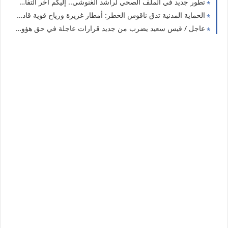
تطور جديد في الملف الصحي لراشد الغنوشي.. إليكم آخر التفاصيل
الحماية المدنية تدق ناقوس الخطر: أمطار غزيرة ورياح قوية قادمة الليلة تضرب 5 ولايات
عاجل / قيس سعيد يضرب من جديد قرارات عاجلة في حق هؤولاء