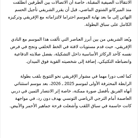
الانتقالات الصيفية المقبلة، خاصة أن الاتصالات بين الطرفين انطلقت
منذ الميركاتو الشتوي الماضي، قبل أن يقرر الشريفي تأجيل الحسم
النهائي إلى ما بعد نهاية الموسم احتراما لالتزاماته مع الإفريقي وتركيزه
الكامل على سباق البطولة.
ويُعد الشريفي من بين أبرز العناصر التي تألقت هذا الموسم مع النادي
الإفريقي، حيث قدم مستويات لافتة في الخط الخلفي ونجح في فرض
نفسه كأحد الركائز الأساسية داخل التشكيلة، بفضل صلابته الدفاعية
وانضباطه التكتيكي، إضافة إلى شخصيته القوية فوق الميدان.
كما لعب دورا مهما في مشوار الإفريقي نحو التتويج بلقب بطولة
الرابطة المحترفة الأولى لموسم 2025 ـ 2026، بعد موسم استثنائي
أنهاه الفريق بأفضل صورة ممكنة، خاصة إثر الانتصار الثمين في دربي
العاصمة أمام الترجي الرياضي التونسي بهدف دون رد، في مواجهة
كانت حاسمة في سباق اللقب وأشعلت فرحة جماهير الأحمر والأبيض.