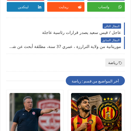
واتساب
ريدايت
لينكدين
المقال التالي
عاجل / قيس سعيد يصدر قرارات رئاسية عاجلة
المقال السابق
موريتانية من ولاية الترارزة ، عمري 37 سنة، مطلقة أبحث عن شريك الحياة
رياضة
أخر المواضيع من قسم : رياضة