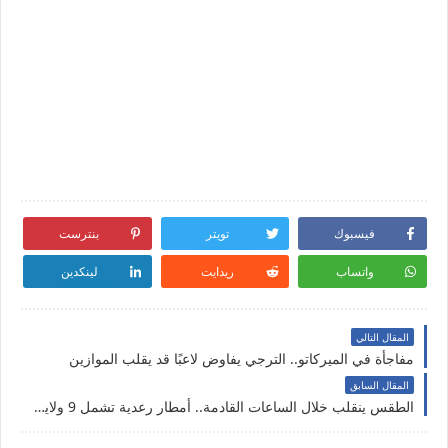
فيسبوك
تويتر
بنترست
واتساب
ريدايت
لينكدين
المقال التالي
مفاجأة في الميركاتو.. الترجي يفاوض لاعبًا قد يقلب الموازين
المقال السابق
الطقس ينقلب خلال الساعات القادمة.. أمطار رعدية تشمل 9 ولايات