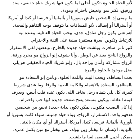
لأنو الحياة الحلوة بتكون أحلى لما يكون فيها شريك حياة حقيقي، سند
ورفيق، نكبر سوا ونعيش باحترام ومودة.
ما بهمني إذا الشخص عايش بسوريا أو بألمانيا أو فرنسا أو كندا أو أمريكا
أو أستراليا أو إيطاليا، لأنو المسافات ما بتوقف بوجه التفاهم والمحبة.
أهم شي يكون رجل صادق، جدي، بيحب الحياة العائلية، وعنده نية
للارتباط وتكوين أسرة مستقرة مبنية على الثقة والاحترام.
كتير ناس سافرت وبلشت حياة جديدة بالخارج، وبعضهم لقى الاستقرار
والزواج الناجح بعيد عن الوطن. وأنا بشوف إنو الزواج مو مجرد ورقة،
الزواج مشاركة وأمان وراحة بال، وإنو شريك الحياة الحقيقي هو يلي
يضل موجود بالحلوة والمرة.
بحب البساطة، وبحب البيت واللمة الحلوة، وبآمن إنو السعادة مو
بالمظاهر، السعادة بالاهتمام والكلمة الطيبة والوفا. وما عندي شروط
كبيرة، كل يلي بتمناه رجل يخاف الله، يكون عنده قلب أبيض، ويعرف
قيمة العائلة، ويكون مستعد يفتح صفحة جديدة فيها حب واحترام.
إذا كان النصيب مكتوب، يمكن تكون بداية جديدة تجمع بين شخصين
هدفهم واحد، الاستقرار، الزواج، وبناء حياة جميلة، سواء كانت بسوريا أو
بأوروبا، بألمانيا، فرنسا، كندا، أمريكا، أستراليا أو أي مكان بالدنيا.
بالنهاية، الإنسان ما بيختار وين بيولد، بس بيختار مع مين يكمل عمره،
ويمكن أجمل القصص لسا ما بلشت.