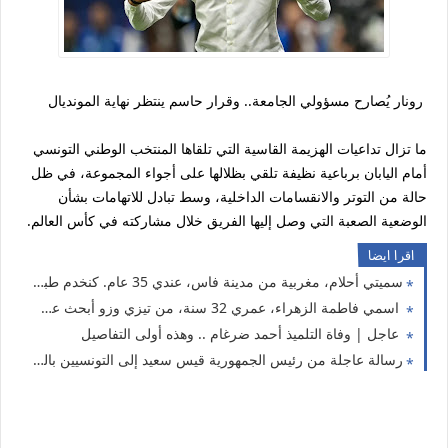
رونار يُصارح مسؤولي الجامعة.. وقرار حاسم ينتظر نهاية المونديال
ما تزال تداعيات الهزيمة القاسية التي تلقاها المنتخب الوطني التونسي
أمام اليابان برباعية نظيفة تلقي بظلالها على أجواء المجموعة، في ظل
حالة من التوتر والانقسامات الداخلية، وسط تبادل للاتهامات بشأن
الوضعية الصعبة التي وصل إليها الفريق خلال مشاركته في كأس العالم.
اقرا ايضا
سميتي أحلام، مغربية من مدينة فاس، عندي 35 عام. كنخدم طبيبة فواحد المستشفى كنقلّب على شريك الحياة ناضج، جاد، وعارف قيمة المرأة
اسمي فاطمة الزهراء، عمري 32 سنة، من تيزي وزو أبحث عن شريك الحياة
عاجل | وفاة التلميذ أحمد ضرغام .. وهذه أولى التفاصيل
رسالة عاجلة من رئيس الجمهورية قيس سعيد إلى التونسيين بالخارج