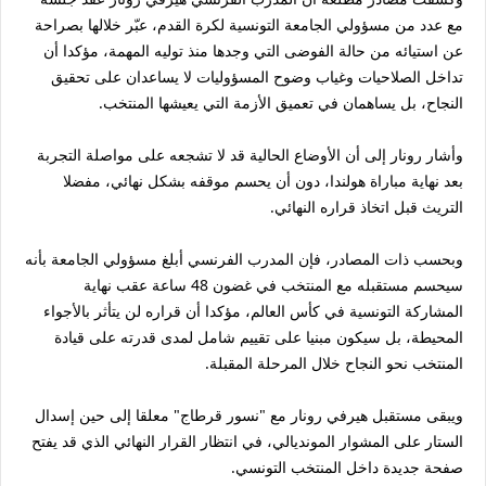
مع عدد من مسؤولي الجامعة التونسية لكرة القدم، عبّر خلالها بصراحة
عن استيائه من حالة الفوضى التي وجدها منذ توليه المهمة، مؤكدا أن
تداخل الصلاحيات وغياب وضوح المسؤوليات لا يساعدان على تحقيق
النجاح، بل يساهمان في تعميق الأزمة التي يعيشها المنتخب.
وأشار رونار إلى أن الأوضاع الحالية قد لا تشجعه على مواصلة التجربة
بعد نهاية مباراة هولندا، دون أن يحسم موقفه بشكل نهائي، مفضلا
التريث قبل اتخاذ قراره النهائي.
وبحسب ذات المصادر، فإن المدرب الفرنسي أبلغ مسؤولي الجامعة بأنه
سيحسم مستقبله مع المنتخب في غضون 48 ساعة عقب نهاية
المشاركة التونسية في كأس العالم، مؤكدا أن قراره لن يتأثر بالأجواء
المحيطة، بل سيكون مبنيا على تقييم شامل لمدى قدرته على قيادة
المنتخب نحو النجاح خلال المرحلة المقبلة.
ويبقى مستقبل هيرفي رونار مع "نسور قرطاج" معلقا إلى حين إسدال
الستار على المشوار المونديالي، في انتظار القرار النهائي الذي قد يفتح
صفحة جديدة داخل المنتخب التونسي.