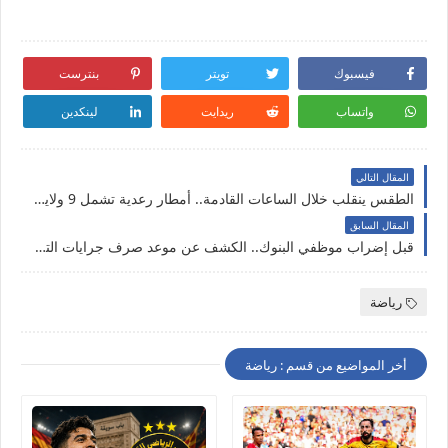
فيسبوك
تويتر
بنترست
واتساب
ريدايت
لينكدين
المقال التالي
الطقس ينقلب خلال الساعات القادمة.. أمطار رعدية تشمل 9 ولايات
المقال السابق
قبل إضراب موظفي البنوك.. الكشف عن موعد صرف جرايات التقاعد
رياضة
أخر المواضيع من قسم : رياضة