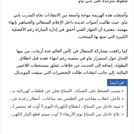
ضغوط متزايدة على بابي تياو
وأشعلت هذه الهزيمة موجة واسعة من الانتقادات تجاه المدرب بابي
تياو، حيث طالبت أصوات عديدة داخل الإعلام السنغالي والجماهير بإنهاء
مهمته، معتبرة أن الجهاز الفني أخفق في إدارة المباراة رغم الأفضلية
الكبيرة التي تمتع بها المنتخب.
كما رافقت مشاركة السنغال في كأس العالم عدة أزمات، من بينها
الجدل حول استمرار تياو في منصبه رغم انتهاء عقده قبل انطلاق
البطولة، إضافة إلى الحديث عن خلافات تتعلق بمستحقات اللاعبين
المالية، إلى جانب انتقادات طالت التحضيرات التي سبقت المونديال.
اقرا ايضا
بسبب الضغط على الشبكة.. الستاغ تعلن عن قطعات كهربائية متقطعة اليوم في هذه الولايات
عاجل: انقلاب مفاجئ في الطقس بعد ساعات.. أمطار رعدية غزيرة ورياح تصل إلى 90 كلم/س تشمل 5 ولايات
تنبيه عاجل من الستاغ.. انقطاع الكهرباء اليوم 5 أوت قد يستمر لساعتين في هذه الولايات
بلاغ عاجل من الستاغ يوم الأربعاء 5 أوت سيتم قطع التيار الكهربائي عن هذه الولايات