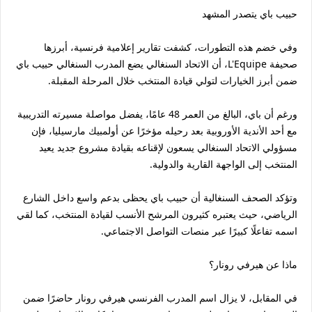
حبيب باي يتصدر المشهد
وفي خضم هذه التطورات، كشفت تقارير إعلامية فرنسية، أبرزها
صحيفة L'Equipe، أن الاتحاد السنغالي يضع المدرب السنغالي حبيب باي
ضمن أبرز الخيارات لتولي قيادة المنتخب خلال المرحلة المقبلة.
ورغم أن باي، البالغ من العمر 48 عامًا، يفضل مواصلة مسيرته التدريبية
مع أحد الأندية الأوروبية بعد رحيله مؤخرًا عن أولمبيك مارسيليا، فإن
مسؤولي الاتحاد السنغالي يسعون لإقناعه بقيادة مشروع جديد يعيد
المنتخب إلى الواجهة القارية والدولية.
وتؤكد الصحف السنغالية أن حبيب باي يحظى بدعم واسع داخل الشارع
الرياضي، حيث يعتبره كثيرون المرشح الأنسب لقيادة المنتخب، كما لقي
اسمه تفاعلًا كبيرًا عبر منصات التواصل الاجتماعي.
ماذا عن هيرفي رونار؟
في المقابل، لا يزال اسم المدرب الفرنسي هيرفي رونار حاضرًا ضمن