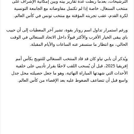
الترشيحات، بعدما ربطت عدة تقارير بينه وبين إمكانية الإشراف على
منتخب السنغال، خاصة إذا لم تكتمل مفاوضاته مع الجامعة التونسية
لكرة القدم، عقب تجربته المؤقتة مع منتخب تونس في كأس العالم.
ورغم استمرار تداول اسم رونار بقوة، تشير آخر المعطيات إلى أن حبيب
باي يبقى الخيار الأقرب والأكثر قبولًا داخل الاتحاد السنغالي في الوقت
الحالي، مع انتظار ما ستسفر عنه الساعات والأيام المقبلة.
ويُذكر أن بابي تياو كان قد قاد المنتخب السنغالي للتتويج بكأس أمم
إفريقيا 2025، قبل أن يُسحب اللقب لاحقًا بقرار تأديبي على خلفية
الأحداث التي شهدتها المباراة النهائية، وهو ما جعل حصيلته محل جدل
واسع قبل أن تتضاعف الضغوط عليه بعد الإقصاء من كأس العالم.