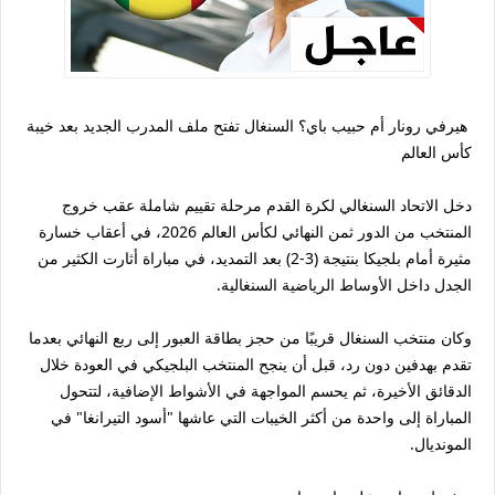
هيرفي رونار أم حبيب باي؟ السنغال تفتح ملف المدرب الجديد بعد خيبة
كأس العالم
دخل الاتحاد السنغالي لكرة القدم مرحلة تقييم شاملة عقب خروج
المنتخب من الدور ثمن النهائي لكأس العالم 2026، في أعقاب خسارة
مثيرة أمام بلجيكا بنتيجة (3-2) بعد التمديد، في مباراة أثارت الكثير من
الجدل داخل الأوساط الرياضية السنغالية.
وكان منتخب السنغال قريبًا من حجز بطاقة العبور إلى ربع النهائي بعدما
تقدم بهدفين دون رد، قبل أن ينجح المنتخب البلجيكي في العودة خلال
الدقائق الأخيرة، ثم يحسم المواجهة في الأشواط الإضافية، لتتحول
المباراة إلى واحدة من أكثر الخيبات التي عاشها "أسود التيرانغا" في
المونديال.