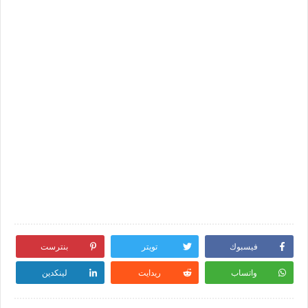
فيسبوك
تويتر
بنترست
واتساب
ريدايت
لينكدين