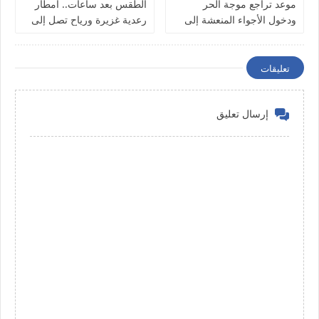
موعد تراجع موجة الحر
الطقس بعد ساعات.. أمطار
ودخول الأجواء المنعشة إلى
رعدية غزيرة ورياح تصل إلى
تونس بداية من هذا التاريخ
90 كلم/س تشمل 5 ولايات
تعليقات
إرسال تعليق