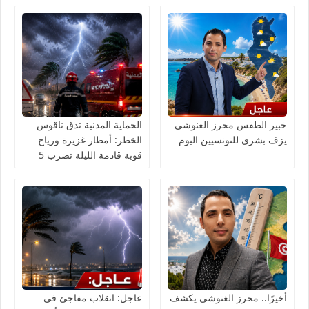
خبير الطقس محرز الغنوشي
الحماية المدنية تدق ناقوس
يزف بشرى للتونسيين اليوم
الخطر: أمطار غزيرة ورياح
قوية قادمة الليلة تضرب 5
ولايات
أخيرًا.. محرز الغنوشي يكشف
عاجل: انقلاب مفاجئ في