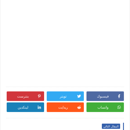
فيسبوك
تويتر
بنترست
واتساب
ريدايت
لينكدين
المقال التالي