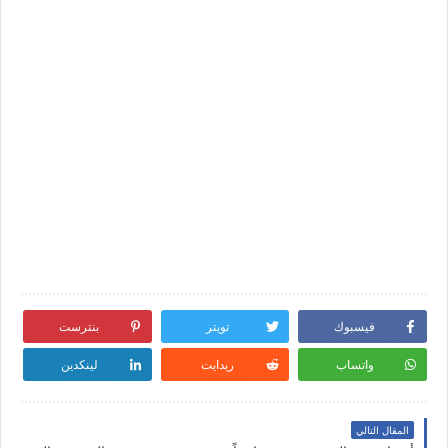
فيسبوك
تويتر
بنترست
واتساب
ريدايت
لينكدين
المقال التالي