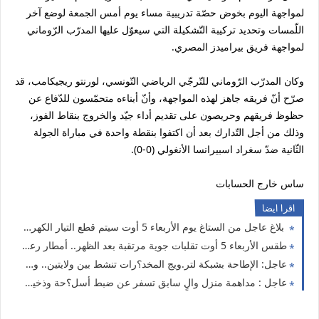
لمواجهة اليوم بخوض حصّة تدريبية مساء يوم أمس الجمعة لوضع آخر
اللّمسات وتحديد تركيبة التّشكيلة التي سيعوّل عليها المدرّب الرّوماني
لمواجهة فريق بيراميدز المصري.
وكان المدرّب الرّوماني للتّرجّي الرياضي التّونسي، لورنتو ريجيكامب، قد
صرّح أنّ فريقه جاهز لهذه المواجهة، وأنّ أبناءه متحمّسون للدّفاع عن
حظوظ فريقهم وحريصون على تقديم أداء جيّد والخروج بنقاط الفوز،
وذلك من أجل التّدارك بعد أن اكتفوا بنقطة واحدة في مباراة الجولة
الثّانية ضدّ سغراد اسبيرانسا الأنغولي (0-0).
ساس خارج الحسابات
اقرا ايضا
بلاغ عاجل من الستاغ يوم الأربعاء 5 أوت سيتم قطع التيار الكهربائي عن هذه الولايات
طقس الأربعاء 5 أوت تقلبات جوية مرتقبة بعد الظهر.. أمطار رعدية ورياح قوية تشمل هذه الولايات
عاجل: الإطاحة بشبكة لتر.ويج المخد؟رات تنشط بين ولايتين.. وهذه أبرز تفاصيل العملية
عاجل : مداهمة منزل والٍ سابق تسفر عن ضبط أسل؟حة وذخير.ة ومبالغ مالية هامة