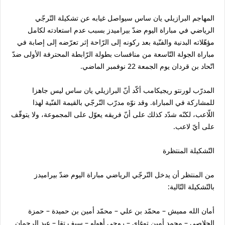
المهاجم البرازيلي يان ساس سيواصل غيابه عن تشكيلة التّرجّي
الرياضي في مباراة اليوم ضدّ بيراميدز بسبب عدم استعادته لكامل
مؤهّلاته البدنية والفنّية بعد ركونه إلى الرّاحة إثر تعرّضه إلى إصابة في
مباراة الجولة التّاسعة من منافسات بطولة الرّابطة المحترفة الأولى ضدّ
اتّحاد بن قردان يوم الجمعة 22 نوفمبر الماضي.
المدرّب لورنتو ريجيكامب أكّد أنّ البرازيلي يان ساس ليس جاهزا
للمشاركة في المباراة. وقد نوّه مدرّب التّرجّي بالقيمة الفنّية لهذا
اللّاعب، لكنّه شدّد كذلك على أنّ فريقه يعوّل على المجموعة، ولا يتوقّف
على أيّ لاعب.
التّشكيلة المنتظرة
من المنتظر أن يدخل التّرجّي الرياضي مباراة اليوم ضدّ بيراميدز
بالتّشكيلة التّالية:
أمان الله مميش – محمّد بن علي – محمّد أمين بن حميدة – حمزة
الجلاصي – محمد أمين توغاي – روجي أهولو – سيف تقا – عبد الرحمان