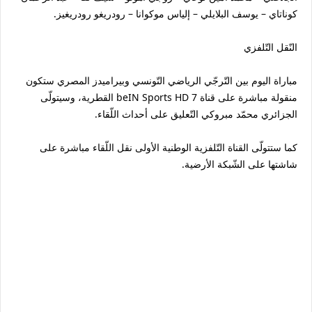
كوناتاي – يوسف البلايلي – إلياس موكوانا – رودريغو رودريغيز.
النّقل التّلفزي
مباراة اليوم بين التّرجّي الرياضي التّونسي وبيراميدز المصري ستكون
منقولة مباشرة على قناة beIN Sports HD 7 القطرية، وسيتولّى
الجزائري محمّد مبروكي التّعليق على أحداث اللّقاء.
كما ستتولّى القناة التّلفزية الوطنية الأولى نقل اللّقاء مباشرة على
شاشتها على الشّبكة الأرضية.