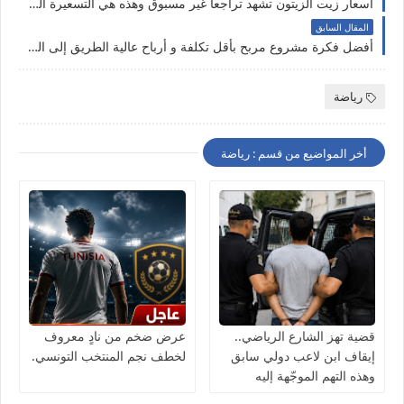
أسعار زيت الزيتون تشهد تراجعاً غير مسبوق وهذه هي التسعيرة الجديدة للتر الواحد
المقال السابق
أفضل فكرة مشروع مربح بأقل تكلفة و أرباح عالية الطريق إلى النجاح والاستقلال المالي
رياضة
أخر المواضيع من قسم : رياضة
قضية تهز الشارع الرياضي..
عرض ضخم من نادٍ معروف
إيقاف ابن لاعب دولي سابق
لخطف نجم المنتخب التونسي.
وهذه التهم الموجّهة إليه