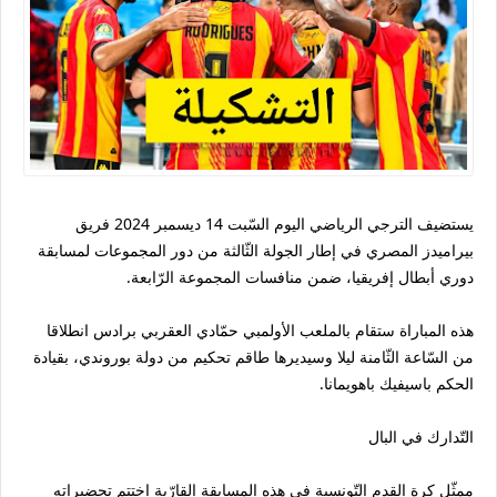
يستضيف الترجي الرياضي اليوم السّبت 14 ديسمبر 2024 فريق
بيراميدز المصري في إطار الجولة الثّالثة من دور المجموعات لمسابقة
دوري أبطال إفريقيا، ضمن منافسات المجموعة الرّابعة.
هذه المباراة ستقام بالملعب الأولمبي حمّادي العقربي برادس انطلاقا
من السّاعة الثّامنة ليلا وسيديرها طاقم تحكيم من دولة بوروندي، بقيادة
الحكم باسيفيك باهويمانا.
التّدارك في البال
ممثّل كرة القدم التّونسية في هذه المسابقة القارّية اختتم تحضيراته