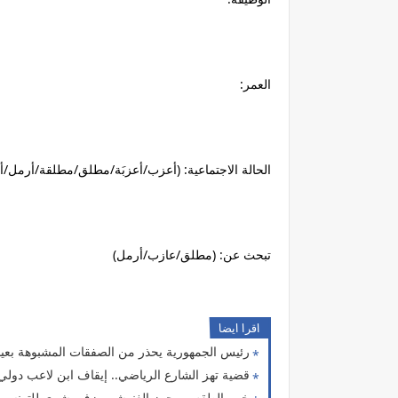
العمر:
الحالة الاجتماعية: (أعزب/أعزبَة/مطلق/مطلقة/أرمل/أ
تبحث عن: (مطلق/عازب/أرمل)
اقرا ايضا
رئيس الجمهورية يحذر من الصفقات المشبوهة بعيداً
قضية تهز الشارع الرياضي.. إيقاف ابن لاعب دولي س
خبير الطقس محرز الغنوشي يزف بشرى للتونسيين