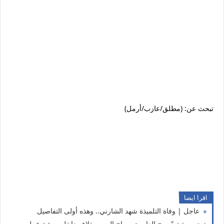
تبحث عن: (مطلق/عازب/أرمل)
اقرا ايضا
عاجل | وفاة التلميذة شهد الشارني.. وهذه أولى التفاصيل
جر.يمة تهزّ برج العامري صباح اليوم.. خلاف داخل ورشة عمل ينتهي بمأساة وهذه أولى التفاصيل