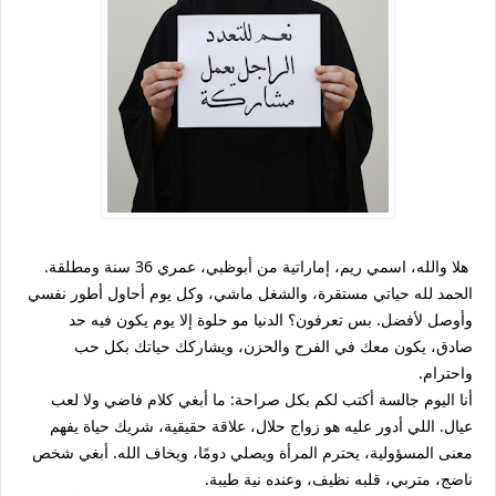
هلا والله، اسمي ريم، إماراتية من أبوظبي، عمري 36 سنة ومطلقة.
الحمد لله حياتي مستقرة، والشغل ماشي، وكل يوم أحاول أطور نفسي
وأوصل لأفضل. بس تعرفون؟ الدنيا مو حلوة إلا يوم يكون فيه حد
صادق، يكون معك في الفرح والحزن، ويشاركك حياتك بكل حب
واحترام.
أنا اليوم جالسة أكتب لكم بكل صراحة: ما أبغي كلام فاضي ولا لعب
عيال. اللي أدور عليه هو زواج حلال، علاقة حقيقية، شريك حياة يفهم
معنى المسؤولية، يحترم المرأة ويصلي دومًا، ويخاف الله. أبغي شخص
ناضج، متربي، قلبه نظيف، وعنده نية طيبة.