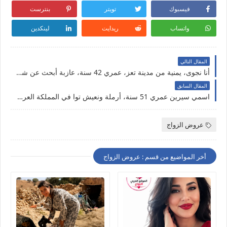
فيسبوك
تويتر
بنترست
واتساب
ريدايت
لينكدين
المقال التالي
أنا نجوى، يمنية من مدينة تعز، عمري 42 سنة، عازبة أبحث عن شريك الحياة زواج حلال
المقال السابق
اسمي سيرين عمري 51 سنة، أرملة ونعيش توا في المملكة العربية السعودية أبحث عن شريك الحياة قصد الزواج الحلال
عروض الزواج
أخر المواضيع من قسم : عروض الزواج