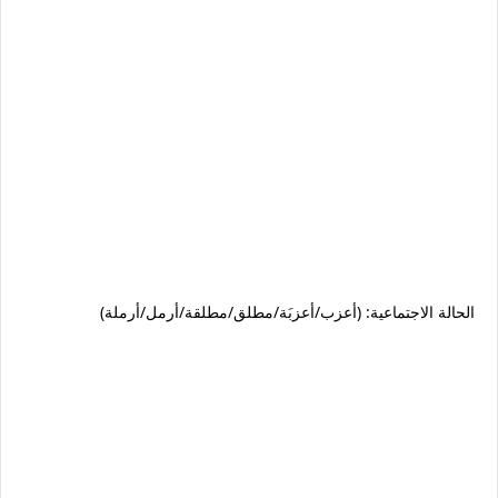
الحالة الاجتماعية: (أعزب/أعزبَة/مطلق/مطلقة/أرمل/أرملة)