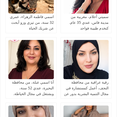
سميتي أحلام، مغربية من
اسمي فاطمة الزهراء، عمري
مدينة فاس، عندي 35 عام.
32 سنة، من تيزي وزو أبحث
كنخدم طبيبة فواحد
عن شريك الحياة
المستشفى كنقلّب على شريك
الحياة ناضج، جاد، وعارف
قيمة المرأة
رقية عراقية من محافظة
أنا اسمي عبلة، من محافظة
النجف، أعمل كمستشارة في
البحيرة، عندي 52 سنة،
مجال التنمية البشرية بدور عن
وبشتغل في مجال الخياطة.
شريك الحياة