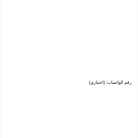
رقم الواتساب: (اختياري)