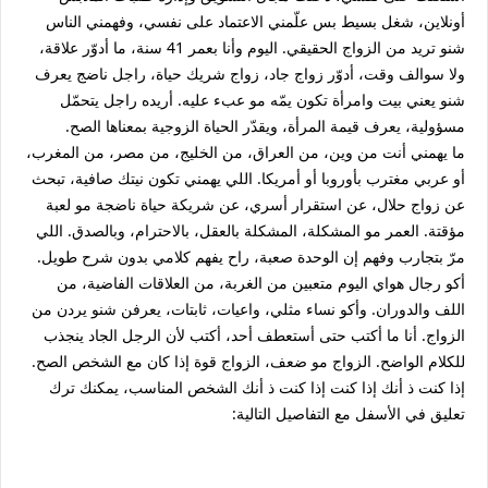
أونلاين، شغل بسيط بس علّمني الاعتماد على نفسي، وفهمني الناس
شنو تريد من الزواج الحقيقي. اليوم وأنا بعمر 41 سنة، ما أدوّر علاقة،
ولا سوالف وقت، أدوّر زواج جاد، زواج شريك حياة، راجل ناضج يعرف
شنو يعني بيت وامرأة تكون يمّه مو عبء عليه. أريده راجل يتحمّل
مسؤولية، يعرف قيمة المرأة، ويقدّر الحياة الزوجية بمعناها الصح.
ما يهمني أنت من وين، من العراق، من الخليج، من مصر، من المغرب،
أو عربي مغترب بأوروبا أو أمريكا. اللي يهمني تكون نيتك صافية، تبحث
عن زواج حلال، عن استقرار أسري، عن شريكة حياة ناضجة مو لعبة
مؤقتة. العمر مو المشكلة، المشكلة بالعقل، بالاحترام، وبالصدق. اللي
مرّ بتجارب وفهم إن الوحدة صعبة، راح يفهم كلامي بدون شرح طويل.
أكو رجال هواي اليوم متعبين من الغربة، من العلاقات الفاضية، من
اللف والدوران. وأكو نساء مثلي، واعيات، ثابتات، يعرفن شنو يردن من
الزواج. أنا ما أكتب حتى أستعطف أحد، أكتب لأن الرجل الجاد ينجذب
للكلام الواضح. الزواج مو ضعف، الزواج قوة إذا كان مع الشخص الصح.
إذا كنت ذ أنك إذا كنت إذا كنت ذ أنك الشخص المناسب، يمكنك ترك
تعليق في الأسفل مع التفاصيل التالية: