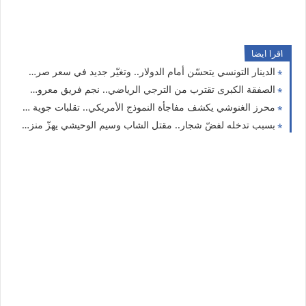
اقرا ايضا
الدينار التونسي يتحسّن أمام الدولار.. وتغيّر جديد في سعر صرف اليورو
الصفقة الكبرى تقترب من الترجي الرياضي.. نجم فريق معروف على أعتاب باب سويقة!
محرز الغنوشي يكشف مفاجأة النموذج الأمريكي.. تقلبات جوية قادمة في هذا التاريخ!
بسبب تدخله لفضّ شجار.. مقتل الشاب وسيم الوحيشي يهزّ منزل بوزلفة والأمن يتحرك سريعًا