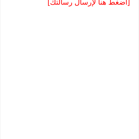
[اضغط هنا لإرسال رسالتك]