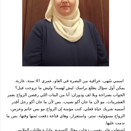
اسمي سُهى، عراقية من البصرة في الفاو، عمري 41 سنة، عازبة.
يمكن أول سؤال يطلع براسك: ليش لهسه؟ وليش ما تزوجت قبل؟
الجواب بصراحة وبلا لف ودوران: أنا من البنات اللي رفضن الزواج بعمر
العشرينات، مو لأن ما جان أكو نصيب، بس لأن ما جان أكو رجل أقدر
أسميه شريك حياة فعلي. كنت مؤمنة إن الزواج مو بس خاتم وعرس،
الزواج مسؤولية، ستر، واستقرار، وهاي قناعة دفعت ثمنها وقتها، بس ما
ندمت عليها.
اشتغلت على نفسي، دخلت مجال التسويق وإدارة طلبات الملابس