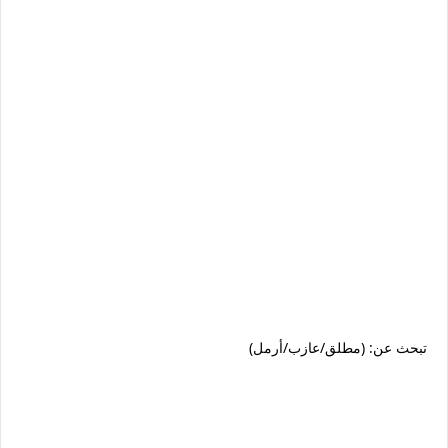
تبحث عن: (مطلق/عازب/أرمل)