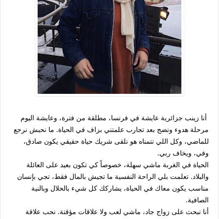
أنا زينب جزائرية عايشة في فرنسا، مطلقة من فترة، وعايشة اليوم
مرحلة هدوء ونضج بعد تجارب علمتني بزاف في الحياة. ما نحبش نرجع
للماضي، وكل اللي نتمناه هو نلقى شريك حياة حقيقي يكون صادق،
وفي، ويخاف ربي.
الحياة في الغربة ماشي سهلة، خصوصاً كي تكون بعيد على العائلة
والبلاد. تعلمت بلي الراحة النفسية ما تجيش بالمال فقط، تجي بإنسان
مناسب يكون معاك في الحياة، يشاركك كل شيء بالحلال وبالنية
الصافية.
أنا نبحث على زواج جاد، ماشي لعب ولا علاقات مؤقتة. نحب علاقة