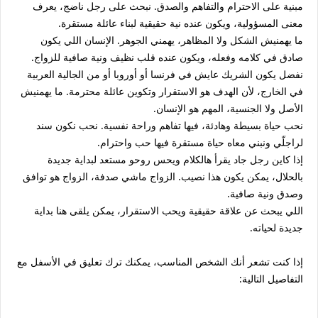
مبنية على الاحترام والتفاهم والصدق. نبحث على رجل ناضج، يعرف
معنى المسؤولية، ويكون عنده نية حقيقية لبناء عائلة مستقرة.
ما يهمنيش الشكل ولا المظاهر، يهمني الجوهر. الإنسان اللي يكون
صادق في كلامه وفعله، ويكون عنده قلب نظيف ونية صافية للزواج.
نفضل يكون الشريك عايش في فرنسا أو أوروبا أو من الجالية العربية
في الخارج، لأن الهدف هو الاستقرار وتكوين عائلة محترمة. ما يهمنيش
الأصل ولا الجنسية، المهم هو الإنسان.
نحب حياة بسيطة وهادئة، فيها تفاهم وراحة نفسية. نحب نكون سند
لراجلّي ونبني معاه حياة مستقرة فيها حب واحترام.
إذا كاين رجل جاد يقرأ هالكلام ويحس روحو مستعد لبداية جديدة
بالحلال، يمكن يكون هذا نصيب. الزواج ماشي صدفة، الزواج هو توافق
وصدق ونية صافية.
اللي يبحث عن علاقة حقيقية ويحب الاستقرار، يمكن يلقى هنا بداية
جديدة لحياته.
إذا كنت تشعر أنك الشخص المناسب، يمكنك ترك تعليق في الأسفل مع
التفاصيل التالية: