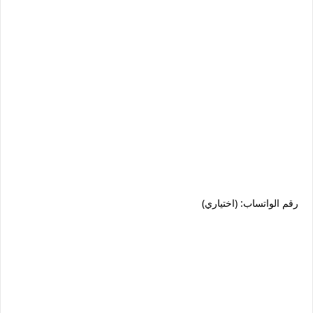
رقم الواتساب: (اختياري)