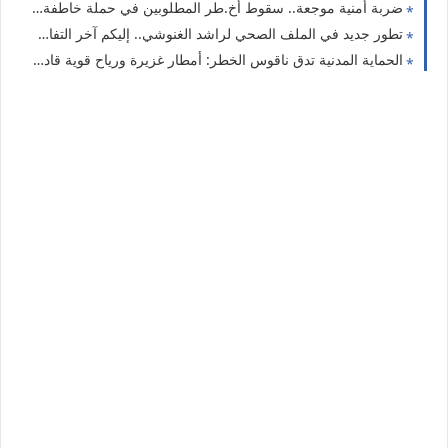
ضربة أمنية موجعة.. سقوط أخ.طر المطلوبين في حملة خاطفة بالعاصمة
تطور جديد في الملف الصحي لراشد الغنوشي.. إليكم آخر التفاصيل
الحماية المدنية تدق ناقوس الخطر: أمطار غزيرة ورياح قوية قادمة الليلة تضرب 5 ولايات