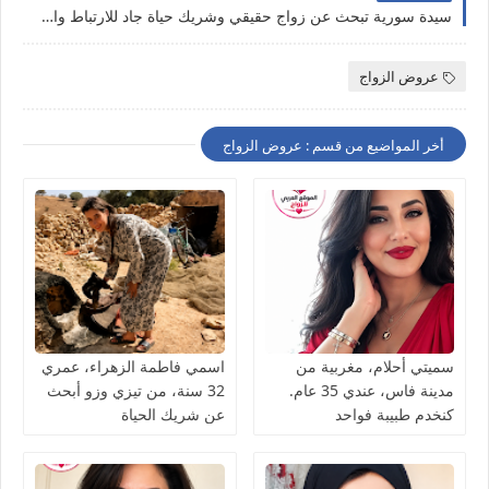
سيدة سورية تبحث عن زواج حقيقي وشريك حياة جاد للارتباط والاستقرار
عروض الزواج
أخر المواضيع من قسم : عروض الزواج
سميتي أحلام، مغربية من
اسمي فاطمة الزهراء، عمري
مدينة فاس، عندي 35 عام.
32 سنة، من تيزي وزو أبحث
كنخدم طبيبة فواحد
عن شريك الحياة
المستشفى كنقلّب على شريك
الحياة ناضج، جاد، وعارف
قيمة المرأة