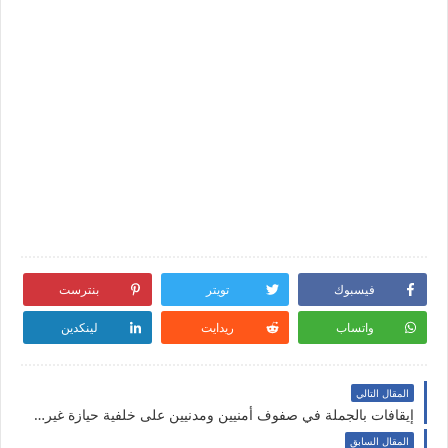
فيسبوك
تويتر
بنترست
واتساب
ريدايت
لينكدين
المقال التالي
إيقافات بالجملة في صفوف أمنيين ومدنيين على خلفية حيازة غير قانونية لآثار وكنوز
المقال السابق