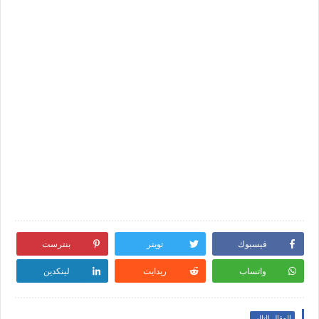
فيسبوك
تويتر
بنترست
واتساب
ريدايت
لينكدين
المقال التالي