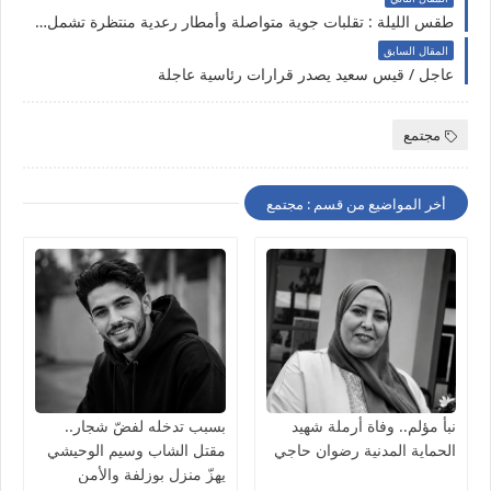
طقس الليلة : تقلبات جوية متواصلة وأمطار رعدية منتظرة تشمل هذه المناطق
المقال السابق
عاجل / قيس سعيد يصدر قرارات رئاسية عاجلة
مجتمع
أخر المواضيع من قسم : مجتمع
نبأ مؤلم.. وفاة أرملة شهيد
بسبب تدخله لفضّ شجار..
الحماية المدنية رضوان حاجي
مقتل الشاب وسيم الوحيشي
يهزّ منزل بوزلفة والأمن