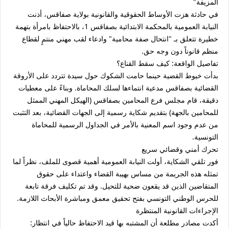
المزيفة"
في حادثة هزت الأوساط الحقوقية والقانونية بولاية صفاقس، أذنت
النيابة العمومية بالمحكمة الابتدائية بصفاقس 1، بالاحتفاظ بامرأة بتهمة
خطيرة تتعلق بـ "انتحال صفة محامية" وادعاء لقب مهني منتمٍ لقطاع
منظم قانوناً دون وجه حق.
تفاصيل الواقعة: كيف سقط القناع؟
بدأت خيوط القضية حينما حامت الشكوك حول سيدة تتردد على الأروقة
القضائية بصفاقس مدعية انتماءها لسلك المحاماة. وبناءً على معطيات
دقيقة، قام مجلس فرع المحامين بصفاقس (الهيكل المهني الممثل
للمحامين بالجهة) بتقديم شكاية رسمية إلى الجهات القضائية، بعد التثبت
من عدم وجود اسم المعنية بالأمر في الجداول الرسمية للمحاماة
التونسية.
تحرك أمني وقضائي سريع
فور تلقي الشكاية، أولت النيابة العمومية أهمية قصوى للملف، نظراً لما
تمثله هذه الجريمة من مساس بهيبة القضاء واعتداء على حقوق
المتقاضين الذين قد يقعون ضحية للتحيل. وقد تم تكليف فرقة تابعة
للحرس الوطني التونسي بفتح تحقيق معمق ومباشرة الأبحاث اللازمة.
الإجراءات القانونية المنتظرة
أكدت مصادر مطلعة أن المشتبه بها قيد الاحتفاظ حالياً في انتظار: