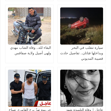
يتحرك سريعًا
سيارة تنقلب في البحر
البقاء لله.. وفاة الشاب مهدي
وبداخلها فتاتان.. تفاصيل حادث
ولهى أصيل ولاية صفاقس
قصيبة المديوني
عاجل | وفاة التلميذة شهد
جر.يمة تهزّ برج العامري صباح