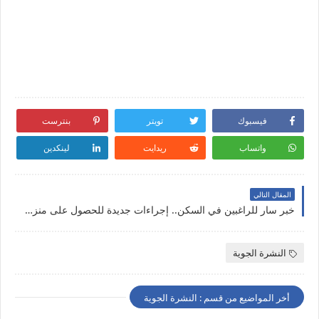
فيسبوك
تويتر
بنترست
واتساب
ريدايت
لينكدين
المقال التالي
خبر سار للراغبين في السكن.. إجراءات جديدة للحصول على منزل بالتقسيط أو الكراء المُملّك
النشرة الجوية
أخر المواضيع من قسم : النشرة الجوية