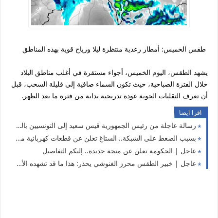
طقس الخميس: أمطار رعدية منتظرة ليلا ورياح قوية بهذه المناطق
يشهد الطقس، اليوم الخميس، أجواء مستقرة في أغلب مناطق البلاد
خلال الفترة الصباحية، حيث تكون السماء صافية إلى قليلة السحب، قبل
أن تعرف التقلبات الجوية عودة تدريجية بداية من فترة ما بعد الظهر.
اقرا ايضا
رسالة عاجلة من رئيس الجمهورية قيس سعيد إلى التونسيين بالخارج
بسبب الضغط على الشبكة.. الستاغ تعلن عن قطعات كهربائية متقطعة اليوم في هذه الولايات
عاجل | الحكومة تعلن عن منحة جديدة.. إليكم التفاصيل
عاجل | خبير الطقس محرز الغنوشي يحذر: هذا ما قد تشهده الأيام القادمة