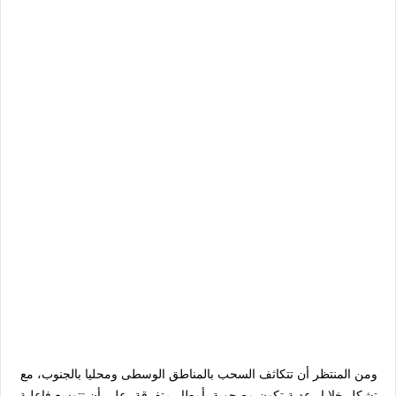
ومن المنتظر أن تتكاثف السحب بالمناطق الوسطى ومحليا بالجنوب، مع
تشكل خلايا رعدية تكون مصحوبة بأمطار متفرقة، على أن تتوسع فاعلية