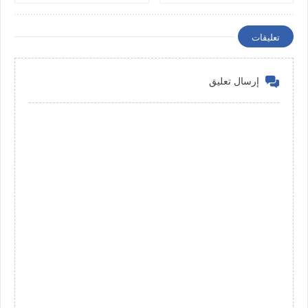
المستشفى كنقلّب على شريك
الحياة ناضج، جاد، وعارف
قيمة المرأة
تعليقات
إرسال تعليق