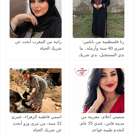
رنا فلسطينية من نابلس:
رانية من المغرب أبحث عن
عمري 40 سنة وأرملة.. ما
شريك الحياة
بدي المستحيل، بدي شريك
الحياة نعيش معه العمر بصدق
سميتي أحلام، مغربية من
اسمي فاطمة الزهراء، عمري
مدينة فاس، عندي 35 عام.
32 سنة، من تيزي وزو أبحث
كنخدم طبيبة فواحد
عن شريك الحياة