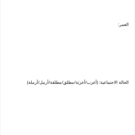
العمر:
الحالة الاجتماعية: (أعزب/أعزبَة/مطلق/مطلقة/أرمل/أرملة)