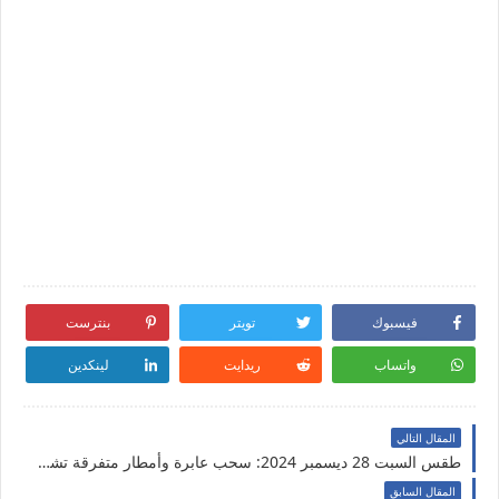
فيسبوك
تويتر
بنترست
واتساب
ريدايت
لينكدين
المقال التالي
طقس السبت 28 ديسمبر 2024: سحب عابرة وأمطار متفرقة تشمل هذه المناطق
المقال السابق