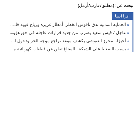
تبحث عن: (مطلق/عازب/أرمل)
اقرا ايضا
الحماية المدنية تدق ناقوس الخطر: أمطار غزيرة ورياح قوية قادمة الليلة تضرب 5 ولايات
عاجل / قيس سعيد يضرب من جديد قرارات عاجلة في حق هؤولاء
أخيرًا.. محرز الغنوشي يكشف موعد تراجع موجة الحر ودخول الأجواء المنعشة إلى تونس بداية من هذا التاريخ
بسبب الضغط على الشبكة.. الستاغ تعلن عن قطعات كهربائية متقطعة اليوم في هذه الولايات