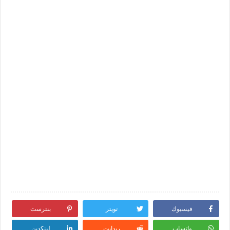
فيسبوك
تويتر
بنترست
واتساب
ريدايت
لينكدين