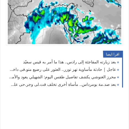
اقرا ايضا
بعد زيارته المفاجئة إلى رادس.. هذا ما أمر به قيس سعيّد
عاجل | حادثة مأساوية تهز توزر.. العثور على رضيع متو.فى داخل كيس بلاستيكي والسلطات تكشف أولى التفاصيل
محرز الغنوشي يكشف تفاصيل طقس اليوم: الشهيلي يعود والأمطار الرعدية تشمل هذه الولايات
بعد صد.مة بومرداس.. مأساة أخرى تخلف قت.لى وجر.حى على طريق باتنة – أدرار