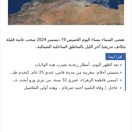
تغشى السماء مساء اليوم الخميس 19 ديسمبر 2024 سحب عامة قليلة
تتكاثف تدريجيا آخر الليل بالمناطق الساحلية الشمالية..
اقرا ايضا
بعد الظهر اليوم.. أمطار رعدية تضرب هذه الولايات
سميتي أحلام، مغربية من مدينة فاس، عندي 35 عام. كنخدم طبيبة فواحد المستشفى كنقلّب على شريك الحياة ناضج، جاد، وعارف قيمة المرأة
اسمي فاطمة الزهراء، عمري 32 سنة، من تيزي وزو أبحث عن شريك الحياة
عاجل | وفاة التلميذ أحمد ضرغام .. وهذه أولى التفاصيل