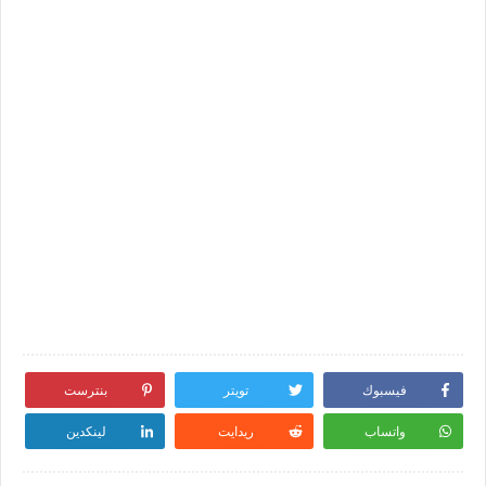
فيسبوك
تويتر
بنترست
واتساب
ريدايت
لينكدين