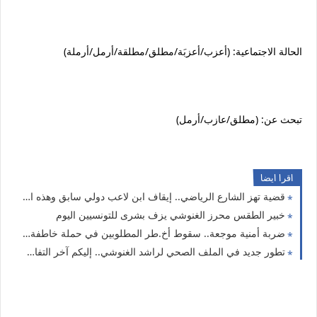
الحالة الاجتماعية: (أعزب/أعزبَة/مطلق/مطلقة/أرمل/أرملة)
تبحث عن: (مطلق/عازب/أرمل)
اقرا ايضا
قضية تهز الشارع الرياضي.. إيقاف ابن لاعب دولي سابق وهذه التهم الموجّهة إليه
خبير الطقس محرز الغنوشي يزف بشرى للتونسيين اليوم
ضربة أمنية موجعة.. سقوط أخ.طر المطلوبين في حملة خاطفة بالعاصمة
تطور جديد في الملف الصحي لراشد الغنوشي.. إليكم آخر التفاصيل