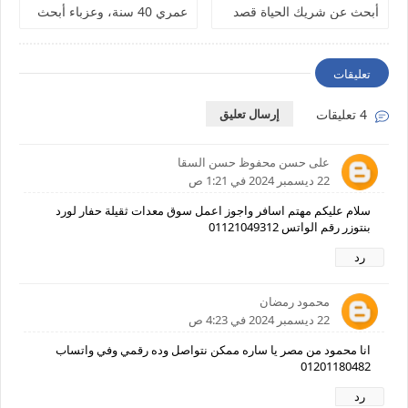
أبحث عن شريك الحياة قصد
عمري 40 سنة، وعزباء أبحث
الزواج
عن شريك الحياة
تعليقات
4 تعليقات
إرسال تعليق
على حسن محفوظ حسن السقا
22 ديسمبر 2024 في 1:21 ص
سلام عليكم مهتم اسافر واجوز اعمل سوق معدات ثقيلة حفار لورد
بنتوزر رقم الواتس 01121049312
رد
محمود رمضان
22 ديسمبر 2024 في 4:23 ص
انا محمود من مصر يا ساره ممكن نتواصل وده رقمي وفي واتساب
01201180482
رد