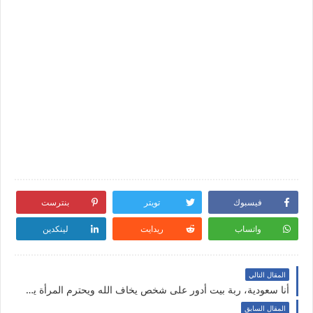
فيسبوك
تويتر
بنترست
واتساب
ريدايت
لينكدين
المقال التالي
أنا سعودية، ربة بيت أدور على شخص يخاف الله ويحترم المرأة يكون شريك الحياة
المقال السابق