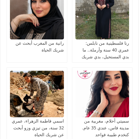
رنا فلسطينية من نابلس:
رانية من المغرب أبحث عن
عمري 40 سنة وأرملة.. ما
شريك الحياة
بدي المستحيل، بدي شريك
الحياة نعيش معه العمر بصدق
سميتي أحلام، مغربية من
اسمي فاطمة الزهراء، عمري
مدينة فاس، عندي 35 عام.
32 سنة، من تيزي وزو أبحث
كنخدم طبيبة فواحد
عن شريك الحياة