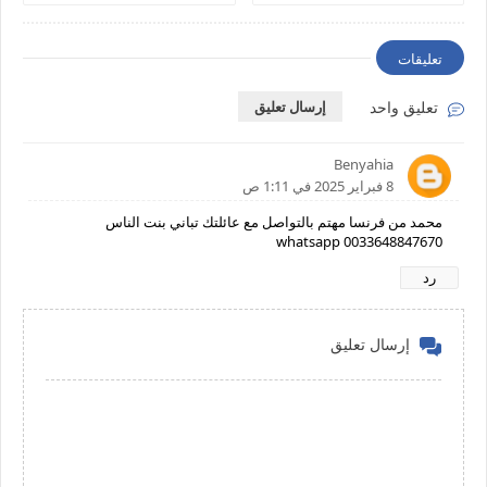
المستشفى كنقلّب على شريك
الحياة ناضج، جاد، وعارف
قيمة المرأة
تعليقات
تعليق واحد
إرسال تعليق
Benyahia
8 فبراير 2025 في 1:11 ص
محمد من فرنسا مهتم بالتواصل مع عائلتك تباني بنت الناس
whatsapp 0033648847670
رد
إرسال تعليق