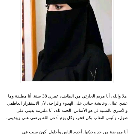
هلا والله، أنا مريم الحارثي من الطايف، عمري 38 سنة. أنا مطلقة وما
عندي عيال، وعايشة حياتي على الهدوء والراحة، لأن الاستقرار العاطفي
والأسري بالنسبة لي هو الأساس. الحمد لله، أنا ملتزمة بديني على
طول، وألبس النقاب بكل فخر، وكل يوم أدعي الله يرضى عني ويهديني.
أنا ممرضة من جد وجدّتها، أخدم الناس وأحاول أكون سبب في