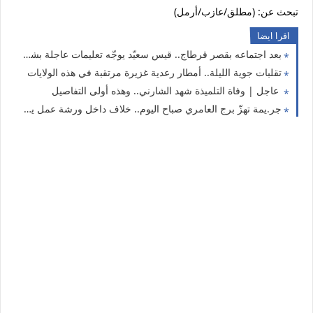
تبحث عن: (مطلق/عازب/أرمل)
اقرا ايضا
بعد اجتماعه بقصر قرطاج.. قيس سعيّد يوجّه تعليمات عاجلة بشأن هؤلاء
تقلبات جوية الليلة.. أمطار رعدية غزيرة مرتقبة في هذه الولايات
عاجل | وفاة التلميذة شهد الشارني.. وهذه أولى التفاصيل
جر.يمة تهزّ برج العامري صباح اليوم.. خلاف داخل ورشة عمل ينتهي بمأساة وهذه أولى التفاصيل