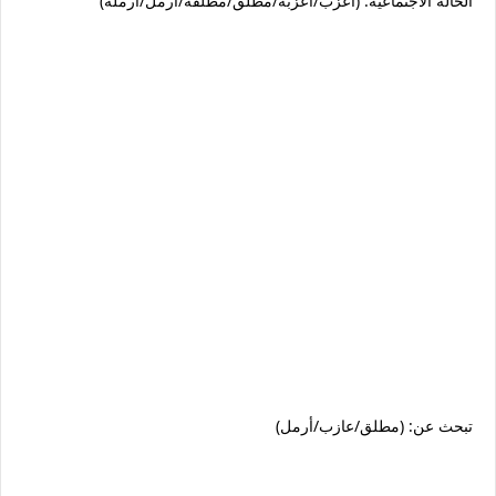
الحالة الاجتماعية: (أعزب/أعزبَة/مطلق/مطلقة/أرمل/أرملة)
تبحث عن: (مطلق/عازب/أرمل)