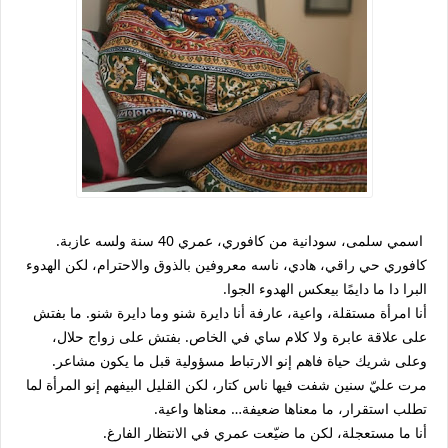
اسمي سلمى، سودانية من كافوري، عمري 40 سنة ولسه عازبة.
كافوري حي راقي، هادي، ناسه معروفين بالذوق والاحترام، لكن الهدوء
البرا دا ما دايمًا بيعكس الهدوء الجوا.
أنا امرأة مستقلة، واعية، عارفة أنا دايرة شنو وما دايرة شنو. ما بفتش
على علاقة عابرة ولا كلام ساي في الخاص. بفتش على زواج حلال،
وعلى شريك حياة فاهم إنو الارتباط مسؤولية قبل ما يكون مشاعر.
مرت عليّ سنين شفت فيها ناس كتار، لكن القليل البيفهم إنو المرأة لما
تطلب استقرار، ما معناها ضعيفة… معناها واعية.
أنا ما مستعجلة، لكن ما ضيّعت عمري في الانتظار الفارغ.