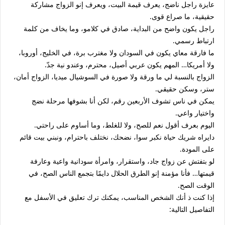
عايزة راجل ناضج، يعرف قيمة البيت، ويعرف إنو الزواج مشاركة
حقيقية، ما صراع قوى.
راجل يكون واضح من البداية، صادق في كلامو، وما يخاف من كلمة
ارتباط رسمي.
ما فارقة معاي يكون في السودان ولا مغترب برة، في الخليج، أوروبا،
ولا أمريكا… المهم يكون عربي أصيل، محترم، وعندو نية جدّ.
الزواج بالنسبة لي ما ورقة ولا صورة في السوشيال ميديا، الزواج أمان،
ستر، وسكن حقيقي.
يمكن في ناس تشوف الأربعين رقم، لكن أنا بشوفها مرحلة نضج
واختيار واعي.
اليوم بعرف أقول نعم للصح، ولا للغلط، وما أساوم على راحتي.
دايراه شريك حياة نكبر سوا، نضحك، نختلف باحترام، ونبني بيت قائم
على المودة.
لو بتفتش عن زواج جاد، واستقرار، وامرأة سودانية واعية وعارفة
قيمتها… فأنا مؤمنة إنو الطرق الحلال دايمًا بتجمع الناس الصح، في
الوقت الصح.
إذا كنت ذ أنك الشخص المناسب، يمكنك ترك تعليق في الأسفل مع
التفاصيل التالية: