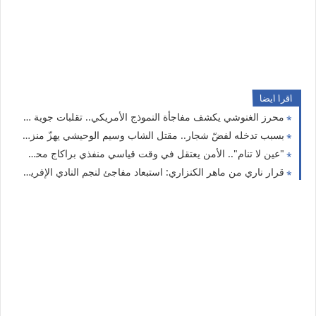
اقرا ايضا
محرز الغنوشي يكشف مفاجأة النموذج الأمريكي.. تقلبات جوية قادمة في هذا التاريخ!
بسبب تدخله لفضّ شجار.. مقتل الشاب وسيم الوحيشي يهزّ منزل بوزلفة والأمن يتحرك سريعًا
"عين لا تنام".. الأمن يعتقل في وقت قياسي منفذي براكاج محل الصرف والتاكسي بالحمامات
قرار ناري من ماهر الكنزاري: استبعاد مفاجئ لنجم النادي الإفريقي يثير الجدل!