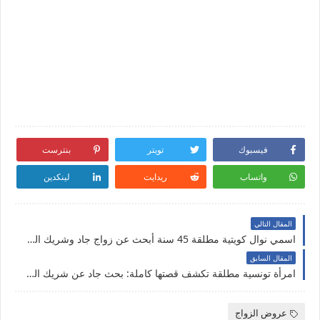
فيسبوك
تويتر
بنترست
واتساب
ريدايت
لينكدين
المقال التالي
اسمي نوال كويتية مطلقة 45 سنة أبحث عن زواج جاد وشريك الحياة حقيقي بدون تعقيد
المقال السابق
امرأة تونسية مطلقة تكشف قصتها كاملة: بحث جاد عن شريك الحياة لبناء أسرة بالحلال
عروض الزواج