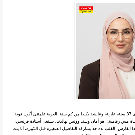
أنا اسمي لين الخالدي، أردنية أصلًا من الرويشد، عمري 37 سنة، عازبة، وعايشة بكندا من كم سنة. الغربة علمتني أكون قوية
اة مش رفاهية… هو أمان وسند وونس بهالدنيا. بشتغل أستاذة فرنسي،
القارس، القلب بده حد يشاركه التفاصيل الصغيرة قبل الكبيرة. أنا بنت