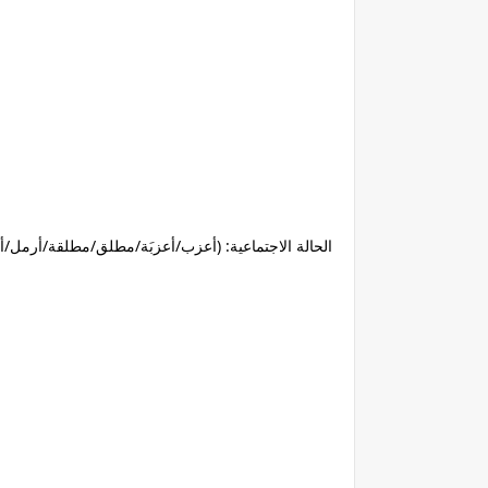
الحالة الاجتماعية: (أعزب/أعزبَة/مطلق/مطلقة/أرمل/أ