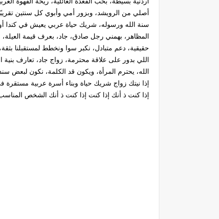
أردنية بسيطة، بحب القعدة العائلية، ريحة القهوة العرب
أصلي من الرويشد، وبزور أمي وأبوي كل سنتين تقريبً
سنة الله ورسوله، شريك حياة عربي يعيش في كندا أو 
المظاهر، بهمني رجل صادق، جاد، بعرف قيمة العيلة، 
حقيقية، دعم متبادل، نكبر سوا ونخطط لمستقبلنا بثقة، 
اللي بدور على علاقة محترمة، زواج جاد، تعارف بنية ا
الله، يحترم المرأة، ويكون قد الكلمة، نكون لبعض سند
إذا نيتك زواج شريك حياة وبناء أسرة عربية مستقرة في
إذا كنت ذ أنك إذا كنت إذا كنت ذ أنك الشخص المناسب،