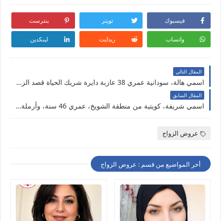
فيسبوك
تويتر
بنترست
واتساب
ريدايت
لينكدين
المقال التالي
اسمي هالة، سودانية عمري 38 عازبة دايرة شريك الحياة قصد الزواج الحلال و الاستقرار الأسري
المقال السابق
اسمي شريفة، كويتية من منطقة الشويخ، عمري 46 سنة، وأرملة أبحث عن شريك الحياة الزواج الحلال و الاستقرار الجاد
عروض الزواج
أخر المواضيع من قسم : عروض الزواج