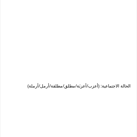
الحالة الاجتماعية: (أعزب/أعزبَة/مطلق/مطلقة/أرمل/أرملة)