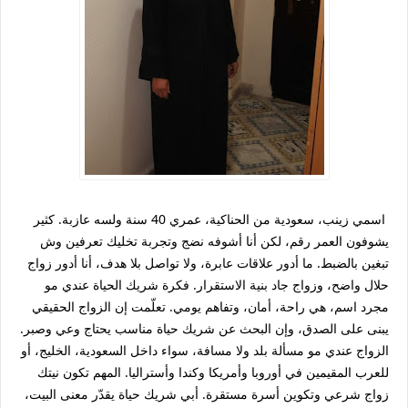
اسمي زينب، سعودية من الحناكية، عمري 40 سنة ولسه عازبة. كثير
يشوفون العمر رقم، لكن أنا أشوفه نضج وتجربة تخليك تعرفين وش
تبغين بالضبط. ما أدور علاقات عابرة، ولا تواصل بلا هدف، أنا أدور زواج
حلال واضح، وزواج جاد بنية الاستقرار. فكرة شريك الحياة عندي مو
مجرد اسم، هي راحة، أمان، وتفاهم يومي. تعلّمت إن الزواج الحقيقي
يبنى على الصدق، وإن البحث عن شريك حياة مناسب يحتاج وعي وصبر.
الزواج عندي مو مسألة بلد ولا مسافة، سواء داخل السعودية، الخليج، أو
للعرب المقيمين في أوروبا وأمريكا وكندا وأستراليا. المهم تكون نيتك
زواج شرعي وتكوين أسرة مستقرة. أبي شريك حياة يقدّر معنى البيت،