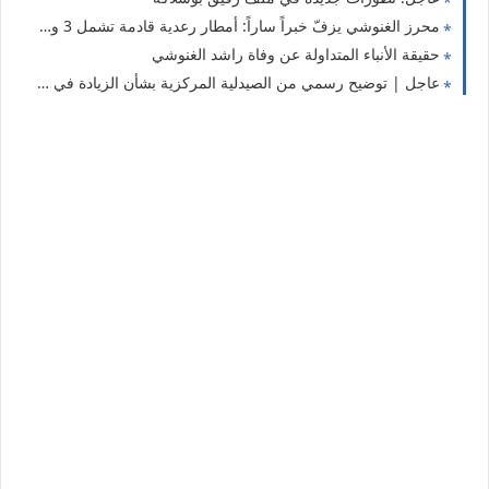
محرز الغنوشي يزفّ خبراً ساراً: أمطار رعدية قادمة تشمل 3 ولايات
حقيقة الأنباء المتداولة عن وفاة راشد الغنوشي
عاجل | توضيح رسمي من الصيدلية المركزية بشأن الزيادة في أسعار الأدوية.. وهذه الحقيقة الكاملة