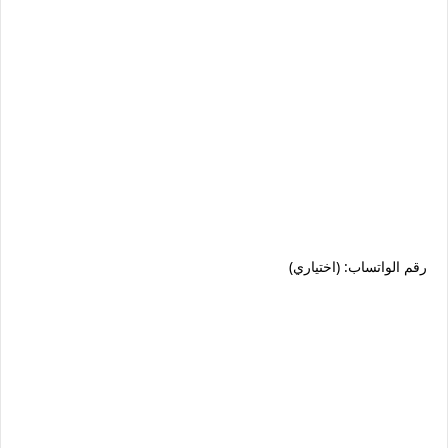
رقم الواتساب: (اختياري)