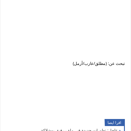
تبحث عن: (مطلق/عازب/أرمل)
اقرا ايضا
عاجل: تطورات جديدة في ملف رفيق بوشلاكة