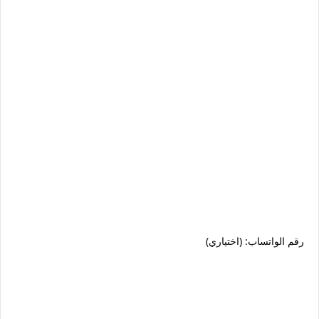
رقم الواتساب: (اختياري)