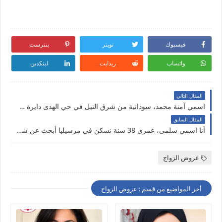
فيسبوك
تويتر
بنترست
واتساب
ريدايت
لينكدين
المقال التالي
اسمي آمنة محمد، سودانية من شرق النيل في حي الهدى دايرة شريك الحياة للزواج الحلال
المقال السابق
أنا اسمي سلمى، عمري 38 سنة نسكن في مرسيليا أبحث عن شريك الحياة زواج حلال في فرنسا
عروض الزواج
أخر المواضيع من قسم : عروض الزواج