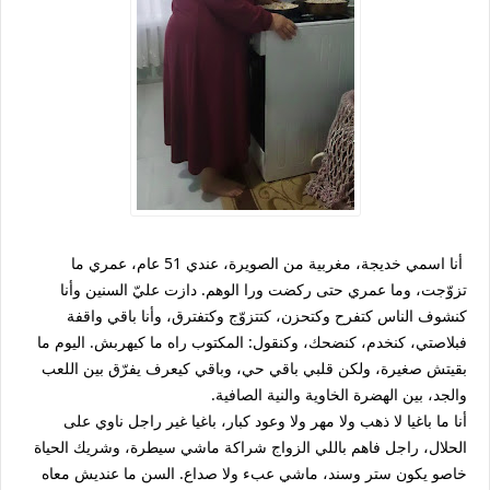
أنا اسمي خديجة، مغربية من الصويرة، عندي 51 عام، عمري ما
تزوّجت، وما عمري حتى ركضت ورا الوهم. دازت عليّ السنين وأنا
كنشوف الناس كتفرح وكتحزن، كتتزوّج وكتفترق، وأنا باقي واقفة
فبلاصتي، كنخدم، كنضحك، وكنقول: المكتوب راه ما كيهربش. اليوم ما
بقيتش صغيرة، ولكن قلبي باقي حي، وباقي كيعرف يفرّق بين اللعب
والجد، بين الهضرة الخاوية والنية الصافية.
أنا ما باغيا لا ذهب ولا مهر ولا وعود كبار، باغيا غير راجل ناوي على
الحلال، راجل فاهم باللي الزواج شراكة ماشي سيطرة، وشريك الحياة
خاصو يكون ستر وسند، ماشي عبء ولا صداع. السن ما عنديش معاه