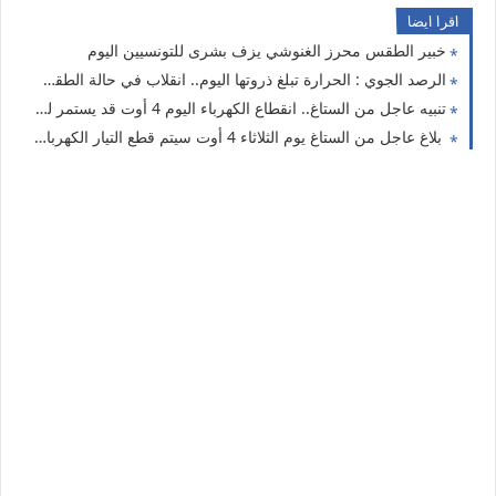
اقرا ايضا
خبير الطقس محرز الغنوشي يزف بشرى للتونسيين اليوم
الرصد الجوي : الحرارة تبلغ ذروتها اليوم.. انقلاب في حالة الطقس بعد ساعات.. أمطار رعدية قادمة تشمل هذه الولايات
تنبيه عاجل من الستاغ.. انقطاع الكهرباء اليوم 4 أوت قد يستمر لساعتين في هذه الولايات
بلاغ عاجل من الستاغ يوم الثلاثاء 4 أوت سيتم قطع التيار الكهربائي عن هذه الولايات