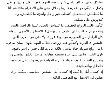
مشكل، حتى إلا كان راجل كبير شوية، المهم يكون عاقل، هادئ، وباغي
يكمل ما تبقّى من عمره فـ زواج حلال مبني على الاحترام والتفاهم. أنا
ما كنطلبش المستحيل، كنطلب غير راجل واضح، ما كيلعبش، وما
كيدورش على تسلية.
كنآمن باللي الزواج الحقيقي ما كيبداش بالحب، كيبدا بالراحة، بالنية،
وبالاحترام. كنقلب على تعارف جاد يوصل لـ الاستقرار الأسري، سواء
كان الراجل من المغرب، من دولة عربية، ولا حتى من العرب اللي
عايشين فـ الغربة وكيقلّبو على زوجة بالحلال. المهم يكون إنسان صافي،
باغي زواج شريك حياة ماشي علاقة عابرة. اللي حس براسو ناضج،
ناوي الخير، وباغي يبني حياة بسيطة وهادئة، مرحبا، نخليو الماضي ورا،
ونمشيو القدّام بقلوب مرتاحة… راه الحياة قصيرة، وتستاهل نعيشوها
فالحلال وبالطمأنينة.
إذا كنت ذ أنك إذا كنت إذا كنت ذ أنك الشخص المناسب، يمكنك ترك
تعليق في الأسفل مع التفاصيل التالية: