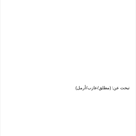
تبحث عن: (مطلق/عازب/أرمل)