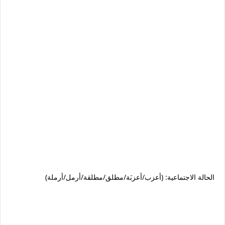
الحالة الاجتماعية: (أعزب/أعزبَة/مطلق/مطلقة/أرمل/أرملة)