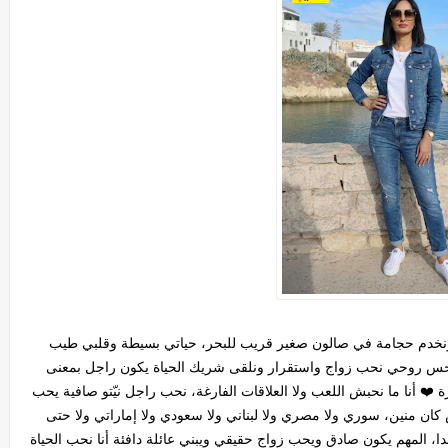
ي 37 سنة، من المهدية ونخدم حجامة في صالون صغير قريب للبحر، حياتي بسيطة وقلبي طيب
نحس روحي نحب زواج واستقرار ونلقى شريك الحياة يكون راجل بمعنى
 ❤️ أنا ما نحبش اللعب ولا العلاقات الفارغة، نحب راجل نيّتو صافية يحب
 كان منين، سوري ولا مصري ولا لبناني ولا سعودي ولا إماراتي ولا حتى
 كندا، المهم يكون صادق ويحب زواج حقيقي ويبني عائلة دافئة أنا نحب الحياة