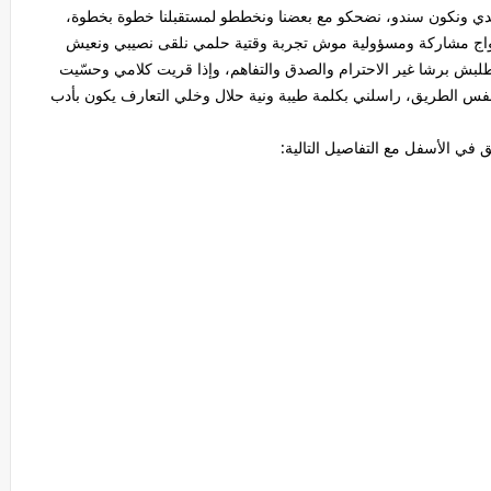
ي ونكون سندو، نضحكو مع بعضنا ونخططو لمستقبلنا خطوة بخطوة،
واج مشاركة ومسؤولية موش تجربة وقتية حلمي نلقى نصيبي ونعيش
نطلبش برشا غير الاحترام والصدق والتفاهم، وإذا قريت كلامي وحسّيت
س الطريق، راسلني بكلمة طيبة ونية حلال وخلي التعارف يكون بأدب
في الأسفل مع التفاصيل التالية: