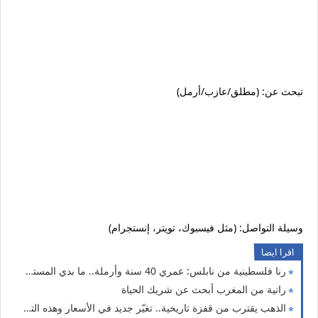
تبحث عن: (مطلق/عازب/أرمل)
وسيلة التواصل: (مثل فيسبوك، تويتر، إنستجرام)
اقرا ايضا
رنا فلسطينية من نابلس: عمري 40 سنة وأرملة.. ما بدي المستحيل، بدي شريك الحياة نعيش معه العمر بصدق
رانية من المغرب أبحث عن شريك الحياة
الذهب يقترب من قفزة تاريخية.. تغيّر جديد في الأسعار وهذه التفاصيل