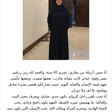
أنا سمر، أرملة من بنغازي، عمري 45 سنة، والحمد لله ربي رزقني
بصبر وقوة. حياتي كانت مليانة تجارب، بعضها صعيب، وبعضها علّمني
نفهم قيمة الإنسان والحياة. اليوم، حبيت نشارككم قصتي بشيء صادق
وواضح، بلا لف ولا دوران.
أنا نحب نلقى راجل للزواج، يكون جدي، صادق، ويعرف معنى البيت
والعائلة. ما يهمنيش عمره بالضبط، المهم يكون ناضج وجدّي، يحب
الحياة الهادية، ويحترم المرأة ويخاف الله. نحب الإنسان اللي يكون سند