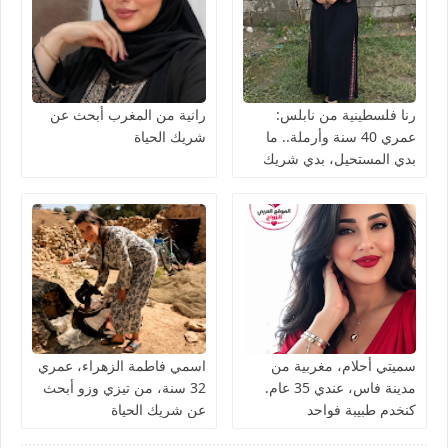
رنا فلسطينية من نابلس:
رانية من المغرب أبحث عن
عمري 40 سنة وأرملة.. ما
شريك الحياة
بدي المستحيل، بدي شريك
الحياة نعيش معه العمر بصدق
سميتي أحلام، مغربية من
اسمي فاطمة الزهراء، عمري
مدينة فاس، عندي 35 عام.
32 سنة، من تيزي وزو أبحث
كنخدم طبيبة فواحد
عن شريك الحياة
المستشفى كنقلّب على شريك