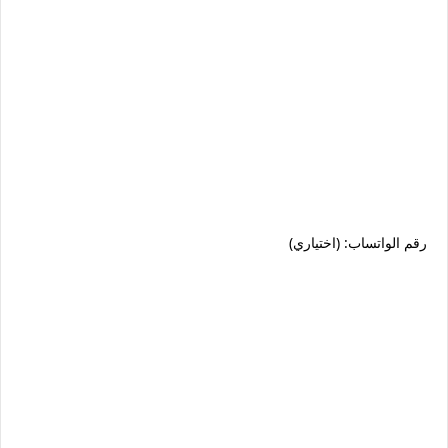
رقم الواتساب: (اختياري)