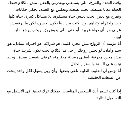
وقت الشدة والفرح، اللي يسمعني ويقدرني بالفعل، مش بالكلام فقط.
الحياة معايا بسيطة، نحب نضحك ونجلس مع العيلة، نحكي حكايات
ونفرح مع بعض. نحب نعيش حياة مستقرة، بلا مشاكل كبيرة، حياة كلها
حب واحترام وتفاهم. وإذا كنت من ليبيا يكون أحسن، لكن ما نرفضش
عربي من أي دولة عربية، أو حتى اللي يعيش برّه ويحب يرجع لقلبه
ليبيا.
أنا مؤمنة أن الزواج مش مجرد كلمة، هو شراكة، هو احترام متبادل، هو
سند وأمان. لو تحس روحك راجل قد الكلام، تحب تكون شريك حياة
مش مجرد معرفة، ابعثلي رسالة محترمة، عرفني بنفسك بصدق، وحط
نيتك على السنة والستر والحلال.
أنا نؤمن أن القلوب الطيبة تلقى بعضها، وأن ربي يسهل لكل واحد يبحث
عن السعادة الحقيقية.
إذا كنت تشعر أنك الشخص المناسب، يمكنك ترك تعليق في الأسفل مع
التفاصيل التالية: