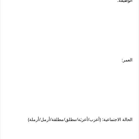
الوظيفة:
العمر:
الحالة الاجتماعية: (أعزب/أعزبَة/مطلق/مطلقة/أرمل/أرملة)