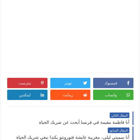
فيسبوك
تويتر
بنترست
واتساب
ريدايت
لينكدين
المقال التالي
أنا فاطمة مقيمة في فرنسا أبحث عن شريك الحياة
المقال السابق
أنا سميتي ليلى، مغربية عايشة فتورونتو بكندا نبغي شريك الحياة