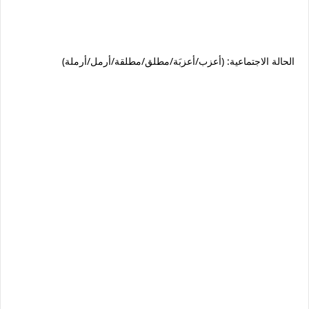
الحالة الاجتماعية: (أعزب/أعزبَة/مطلق/مطلقة/أرمل/أرملة)