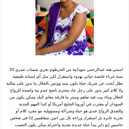
اسمي هبة عبدالرحمن سودانية من الخرطوم بحري شمبات عمري 33
سنة عزباء عايشة حياتي بهدوء واستقرار لكن مثل أي إنسانة طبيعية
بظل أبحث عن شريك حياة يكون سند وونس بالحلال ما بدور على مثالية
ولا كلام كبير بدور على رجل جاد محترم ناضج عندو نية واضحة للزواج
الحلال وبناء بيت فيه تفاهم وستر ما فارقة معاي البلد ممكن يكون من
السودان أو مغترب في أوروبا الخليج أمريكا أو كندا المهم الجدية
والصدق الزواج عندي هو حياة وشراكة ومسؤولية مو مجرد كلام أو
تجربة عابرة بل استقرار وراحة بال بين اتنين متفاهمين إذا في شخص
حاسس إنو داير يبدأ حياة جديدة بجدية واحترام يمكن يكون النصيب