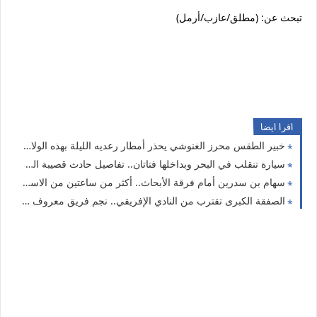
تبحث عن: (مطلق/عازب/أرمل)
اقرا ايضا
خبير الطقس محرز الغنوشي يحذر أمطار رعديه الليلة بهذه الولايات
سيارة تنقلب في البحر وبداخلها فتاتان.. تفاصيل حادث قصيبة المديوني
سهام بن سدرين أمام فرقة الأبحاث.. أكثر من ساعتين من الاستماع وقرار قضائي جديد
الصفقة الكبرى تقترب من النادي الإفريقي.. نجم فريق معروف على أعتاب باب الجديد!