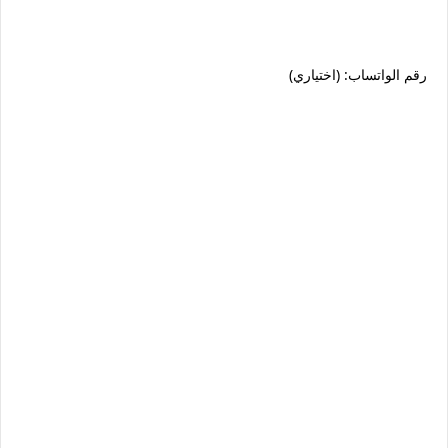
رقم الواتساب: (اختياري)