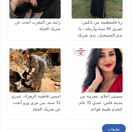
رنا فلسطينية من نابلس:
رانية من المغرب أبحث عن
عمري 40 سنة وأرملة.. ما
شريك الحياة
بدي المستحيل، بدي شريك
الحياة نعيش معه العمر بصدق
سميتي أحلام، مغربية من
اسمي فاطمة الزهراء، عمري
مدينة فاس، عندي 35 عام.
32 سنة، من تيزي وزو أبحث
كنخدم طبيبة فواحد
عن شريك الحياة
المستشفى كنقلّب على شريك
الحياة ناضج، جاد، وعارف
قيمة المرأة
تعليقات