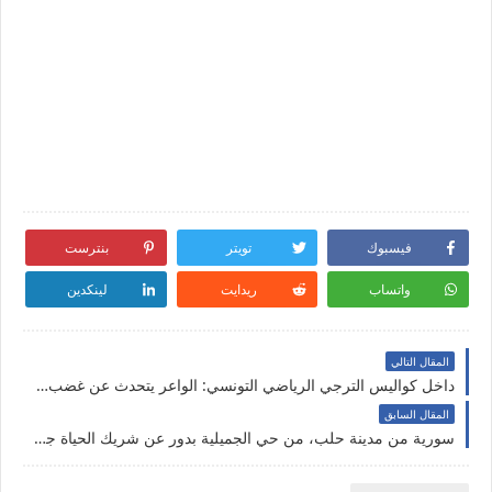
فيسبوك
تويتر
بنترست
واتساب
ريدايت
لينكدين
المقال التالي
داخل كواليس الترجي الرياضي التونسي: الواعر يتحدث عن غضب المدب وتغييرات مرتقبة تهز الفريق!
المقال السابق
سورية من مدينة حلب، من حي الجميلية بدور عن شريك الحياة جاد قصد الزواج