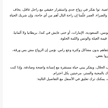
اضية. توا نفكر في زواج جدي واستقرار حقيقي مع راجل عاقل، يخاف
لضراء. العمر علّمنا إن راحة البال أهم من أي حاجة، وإن شريك الحياة
نة، سواء من ليبيا، تونس، السعودية، الإمارات، أو حتى عايش في كندا، بريطانيا ولا ألمانيا.
ة العيلة والونس واللمة الحلوة.
ب، والتفاهم بدون مشاكل وكثرة وجع راس. نؤمن إن الزواج مش بس ورقة،
روا بعض.
لحلال، ويفكر يبني حياة مستقرة مع إنسانة واضحة وصادقة. وإذا كنت
المحبة والستر، مرحبتين بكل احترام.
 يمكنك ترك تعليق في الأسفل مع التفاصيل التالية: