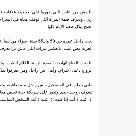
أنا مش من الناس اللي يدوروا على لعب ولا علاقات ف
ربي، ويعرف قيمة المرأة اللي توقف معاه في السراء وا
الصح يبدّل طعم الأيام كلها.
نحب راجل عمره بين 50 والـ65 س
الغربة مش عيب، بالعكس مرات اللي عاش برا يعرف قيم
أنا نحب الحياة الهادية، القعدة الزينة، الكلام الطي
الزواج دعم، احترام، وأمان بين راجل ومرا يعرفوا يقدّ
ماني نطلب في المستحيل، بس راجل نيته صافية، يحب ا
تشوف روحك جدي وتدور على شريكة حياة تعيش معاك ب
إذا كنت ذ أنك إذا كنت إذا كنت ذ أنك الشخص المناسب،