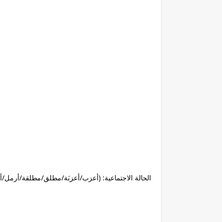
الحالة الاجتماعية: (أعزب/أعزبَة/مطلق/مطلقة/أرمل/أ