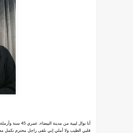
أنا نوال ليبية من
قلبي الطيب ولا أملي إني نلقى راجل محترم نكمل معاه