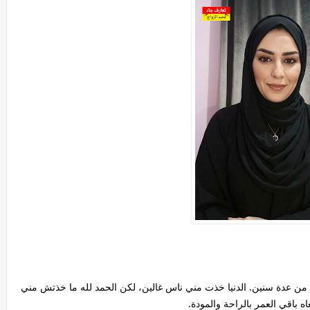
 مدينة البيضاء، عمري 45 سنة وأرملة من عدة سنين. الدنيا خذت مني ناس غالين، لكن الحمد لله ما خذتش مني
 باقي العمر بالراحة والمودة.