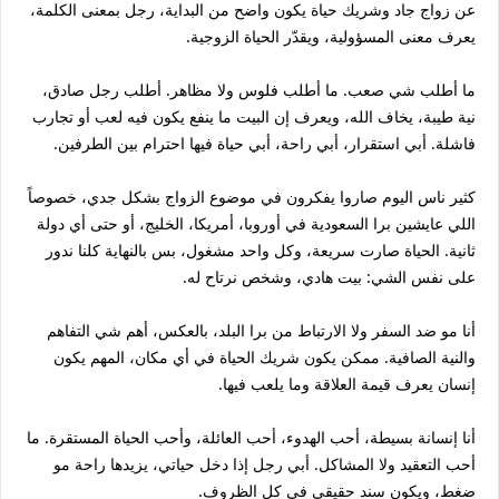
عن زواج جاد وشريك حياة يكون واضح من البداية، رجل بمعنى الكلمة،
يعرف معنى المسؤولية، ويقدّر الحياة الزوجية.
ما أطلب شي صعب. ما أطلب فلوس ولا مظاهر. أطلب رجل صادق،
نية طيبة، يخاف الله، ويعرف إن البيت ما ينفع يكون فيه لعب أو تجارب
فاشلة. أبي استقرار، أبي راحة، أبي حياة فيها احترام بين الطرفين.
كثير ناس اليوم صاروا يفكرون في موضوع الزواج بشكل جدي، خصوصاً
اللي عايشين برا السعودية في أوروبا، أمريكا، الخليج، أو حتى أي دولة
ثانية. الحياة صارت سريعة، وكل واحد مشغول، بس بالنهاية كلنا ندور
على نفس الشي: بيت هادي، وشخص نرتاح له.
أنا مو ضد السفر ولا الارتباط من برا البلد، بالعكس، أهم شي التفاهم
والنية الصافية. ممكن يكون شريك الحياة في أي مكان، المهم يكون
إنسان يعرف قيمة العلاقة وما يلعب فيها.
أنا إنسانة بسيطة، أحب الهدوء، أحب العائلة، وأحب الحياة المستقرة. ما
أحب التعقيد ولا المشاكل. أبي رجل إذا دخل حياتي، يزيدها راحة مو
ضغط، ويكون سند حقيقي في كل الظروف.