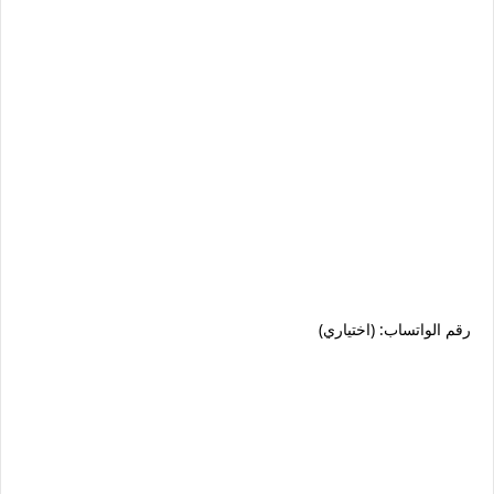
رقم الواتساب: (اختياري)