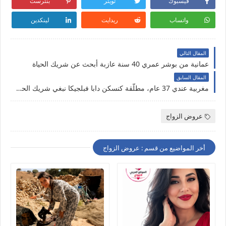
فيسبوك
تويتر
بنترست
واتساب
ريدايت
لينكدين
المقال التالي
عمانية من بوشر عمري 40 سنة عازبة أبحث عن شريك الحياة
المقال السابق
مغربية عندي 37 عام، مطلّقة كنسكن دابا فبلجيكا نبغي شريك الحياة
عروض الزواج
أخر المواضيع من قسم : عروض الزواج