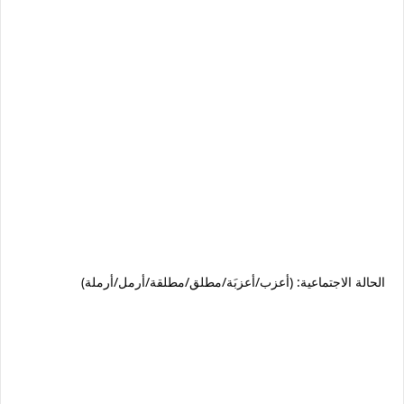
الحالة الاجتماعية: (أعزب/أعزبَة/مطلق/مطلقة/أرمل/أرملة)