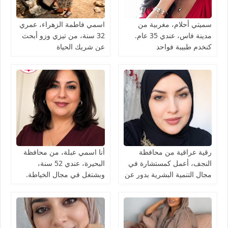
سميتي أحلام، مغربية من
اسمي فاطمة الزهراء، عمري
مدينة فاس، عندي 35 عام.
32 سنة، من تيزي وزو أبحث
كنخدم طبيبة فواحد
عن شريك الحياة
المستشفى كنقلّب على شريك
الحياة ناضج، جاد، وعارف
قيمة المرأة
رقية عراقية من محافظة
أنا اسمي عبلة، من محافظة
النجف، أعمل كمستشارة في
البحيرة، عندي 52 سنة،
مجال التنمية البشرية بدور عن
وبشتغل في مجال الخياطة.
شريك الحياة