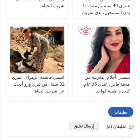
عمري 40 سنة وأرملة.. ما
شريك الحياة
بدي المستحيل، بدي شريك
الحياة نعيش معه العمر بصدق
سميتي أحلام، مغربية من
اسمي فاطمة الزهراء، عمري
مدينة فاس، عندي 35 عام.
32 سنة، من تيزي وزو أبحث
كنخدم طبيبة فواحد
عن شريك الحياة
المستشفى كنقلّب على شريك
الحياة ناضج، جاد، وعارف
قيمة المرأة
تعليقات
تعليقان (2)
إرسال تعليق