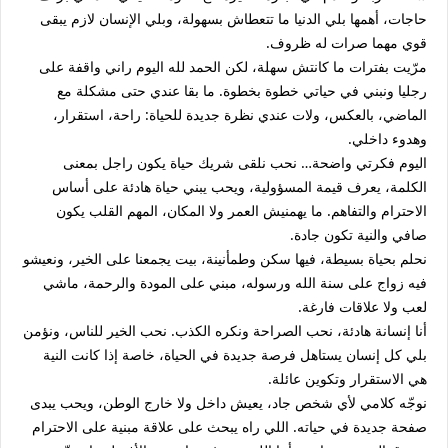
حاجات، أهمها بلي الدنيا ما تتعطاش بسهولة، وبلي الإنسان لازم يبقى
قوي مهما صرات له ظروف.
مرّيت بفترات ما كانتش سهلة، لكن الحمد لله اليوم راني واقفة على
رجليا ونبني في حياتي خطوة بخطوة. ما بقا عندي حتى مشكلة مع
الماضي، بالعكس، ولات عندي نظرة جديدة للحياة: راحة، استقرار،
وهدوء داخلي.
اليوم فكرتي واضحة… نحب نلقى شريك حياة يكون راجل بمعنى
الكلمة، يعرف قيمة المسؤولية، ويحب يبني حياة هادئة على أساس
الاحترام والتفاهم. ما يهمنيش العمر ولا المكان، المهم القلب يكون
صافي والنية تكون جادة.
نحلم بحياة بسيطة، فيها سكن وطمأنينة، بيت يجمعنا على الخير، ونعيشو
فيه زواج على سنة الله ورسوله، مبني على المودة والرحمة، ماشي
لعب ولا علاقات فارغة.
أنا إنسانة هادئة، نحب الصراحة ونكره الكذب. نحب الخير للناس، ونؤمن
بلي كل إنسان يستاهل فرصة جديدة في الحياة، خاصة إذا كانت النية
هي الاستقرار وتكوين عائلة.
نوجّه كلامي لأي شخص جاد، يعيش داخل ولا خارج الوطن، ويحب يبدى
صفحة جديدة في حياته. اللي راه يبحث على علاقة مبنية على الاحترام