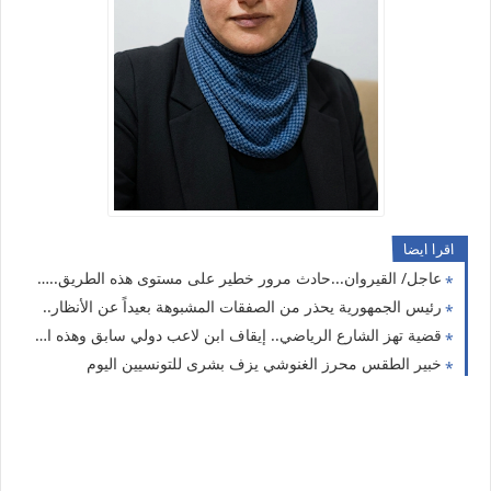
اقرا ايضا
عاجل/ القيروان...حادث مرور خطير على مستوى هذه الطريق..وهذه حصيلة الضحايا
رئيس الجمهورية يحذر من الصفقات المشبوهة بعيداً عن الأنظار..
قضية تهز الشارع الرياضي.. إيقاف ابن لاعب دولي سابق وهذه التهم الموجّهة إليه
خبير الطقس محرز الغنوشي يزف بشرى للتونسيين اليوم