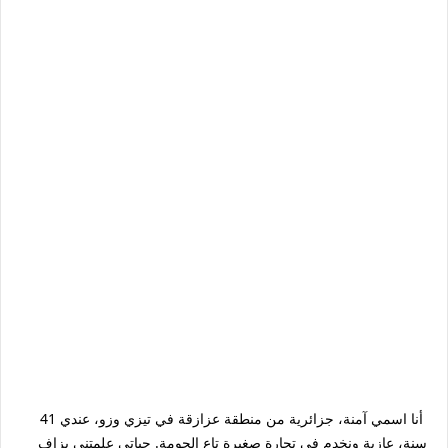
أنا اسمي آمنة، جزائرية من منطقة عزازقة في تيزي وزو، عندي 41
سنة، عازبة ونخدم في تجارة صغيرة تاع الحومة. حياتي علمتني بزاف