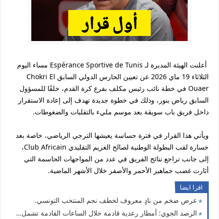
أعلنت الهيئة المديرة لـ Espérance Sportive de Tunis مساء اليوم
الثلاثاء 19 ماي 2026 عن تعيين الحارس الدولي السابق Chokri El
Ouaer في خطة نائب رئيس مكلف بفرع كرة القدم، خلفًا للمسؤول
السابق رياض بنور، وذلك في خطوة جديدة تهدف إلى إعادة الاستقرار
داخل فريق باب سويقة بعد موسم مليء بالتقلبات والضغوطات.
ويأتي هذا القرار في فترة حساسة يعيشها الترجي الرياضي، خاصة بعد
خسارة لقب البطولة الوطنية لصالح الغريم التقليدي Club Africain،
إلى جانب تراجع نتائج الفريق في عدد من المواجهات الحاسمة التي
أثارت غضب جماهير الأحمر والأصفر خلال الأشهر الماضية.
اقرا ايضا
عرض ضخم من نادٍ معروف لخطف نجم المنتخب التونسي.
الرصد الجوي: أمطار رعدية قادمة خلال الساعات القادمة تشمل ولايتين