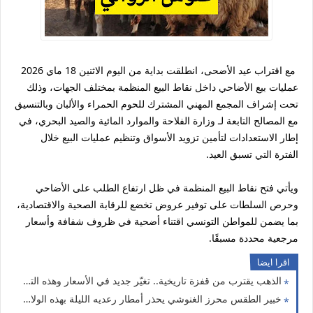
مع اقتراب عيد الأضحى، انطلقت بداية من اليوم الاثنين 18 ماي 2026
عمليات بيع الأضاحي داخل نقاط البيع المنظمة بمختلف الجهات، وذلك
تحت إشراف المجمع المهني المشترك للحوم الحمراء والألبان وبالتنسيق
مع المصالح التابعة لـ وزارة الفلاحة والموارد المائية والصيد البحري، في
إطار الاستعدادات لتأمين تزويد الأسواق وتنظيم عمليات البيع خلال
الفترة التي تسبق العيد.
ويأتي فتح نقاط البيع المنظمة في ظل ارتفاع الطلب على الأضاحي
وحرص السلطات على توفير عروض تخضع للرقابة الصحية والاقتصادية،
بما يضمن للمواطن التونسي اقتناء أضحية في ظروف شفافة وأسعار
مرجعية محددة مسبقًا.
اقرا ايضا
الذهب يقترب من قفزة تاريخية.. تغيّر جديد في الأسعار وهذه التفاصيل
خبير الطقس محرز الغنوشي يحذر أمطار رعديه الليلة بهذه الولايات