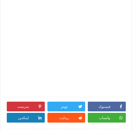
فيسبوك
تويتر
بنترست
واتساب
ريدايت
لينكدين