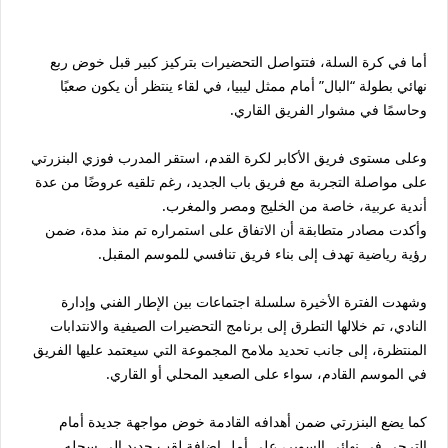
أما في كرة السلة، فتتواصل التحضيرات بتركيز كبير قبل خوض ربع
نهائي بطولة “البال” أمام ممثل ليبيا، في لقاء ينتظر أن يكون صعبًا
وحاسمًا في مشوار الفريق القاري.
وعلى مستوى فريق الأكابر لكرة القدم، استقر المدرب فوزي البنزرتي
على مواصلة التجربة مع فريق باب الجديد، رغم تلقيه عروضًا من عدة
أندية عربية، خاصة من الخليج ومصر والمغرب.
وأكدت مصادر متطابقة أن الاتفاق على استمراره تم منذ مدة، ضمن
رؤية رياضية تهدف إلى بناء فريق تنافسي للموسم المقبل.
وشهدت الفترة الأخيرة سلسلة اجتماعات بين الإطار الفني وإدارة
النادي، تم خلالها التطرق إلى برنامج التحضيرات الصيفية والانتدابات
المنتظرة، إلى جانب تحديد ملامح المجموعة التي سيعتمد عليها الفريق
في الموسم القادم، سواء على الصعيد المحلي أو القاري.
كما يضع البنزرتي ضمن أهدافه القادمة خوض مواجهة جديدة أمام
الترجي في نهائي السوبر، على أمل إضافة لقب جديد إلى سجله