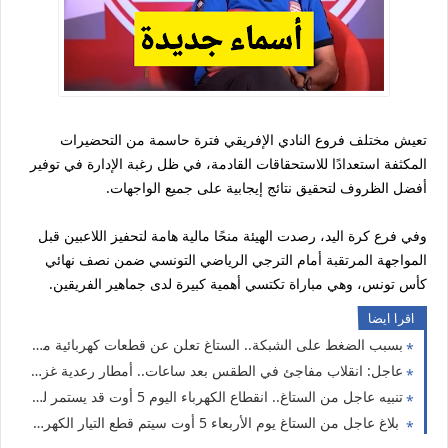
تعيش مختلف فروع النادي الإفريقي فترة حاسمة من التحضيرات
المكثفة استعدادًا للاستحقاقات القادمة، في ظل رغبة الإدارة في توفير
أفضل الظروف لتحقيق نتائج إيجابية على جميع الواجهات.
وفي فرع كرة اليد، رصدت الهيئة منحًا مالية هامة لتحفيز اللاعبين قبل
المواجهة المرتقبة أمام الترجي الرياضي التونسي ضمن نصف نهائي
كأس تونس، وهي مباراة تكتسي أهمية كبيرة لدى جماهير الفريقين.
اقرا ايضا
بسبب الضغط على الشبكة.. الستاغ تعلن عن قطعات كهربائية متقطعة اليوم في هذه الولايات
عاجل: انقلاب مفاجئ في الطقس بعد ساعات.. أمطار رعدية غزيرة ورياح تصل إلى 90 كلم/س تشمل 5 ولايات
تنبيه عاجل من الستاغ.. انقطاع الكهرباء اليوم 5 أوت قد يستمر لساعتين في هذه الولايات
بلاغ عاجل من الستاغ يوم الأربعاء 5 أوت سيتم قطع التيار الكهربائي عن هذه الولايات