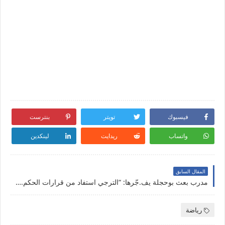
فيسبوك
تويتر
بنترست
واتساب
ريدايت
لينكدين
المقال السابق
مدرب بعث بوحجلة يف.جّرها: “الترجي استفاد من قرارات الحكم.. وما صار فضييحة!”
رياضة