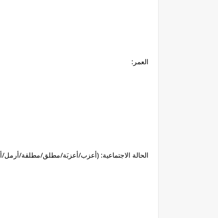
العمر:
الحالة الاجتماعية: (أعزب/أعزبَة/مطلق/مطلقة/أرمل/أ