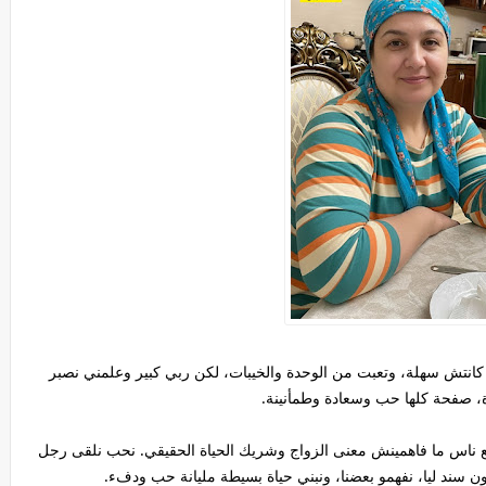
 سنة، أرملة. حياتي ما كانتش سهلة، وتعبت من الوحدة والخيبات، لكن ربي كبير وعلمني نصبر
، صفحة كلها حب وسعادة وطمأنينة.
ع ناس ما فاهمينش معنى الزواج وشريك الحياة الحقيقي. نحب نلقى رجل
ن سند ليا، نفهمو بعضنا، ونبني حياة بسيطة مليانة حب ودفء.