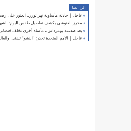
اقرا ايضا
عاجل | حادثة مأساوية تهز توزر.. العثور على ر
محرز الغنوشي يكشف تفاصيل طقس اليوم: الشهيلي 
بعد صد.مة بومرداس.. مأساة أخرى تخلف قت.لى 
عاجل | الأمم المتحدة تحذر: "النينيو" تشتد.. وال