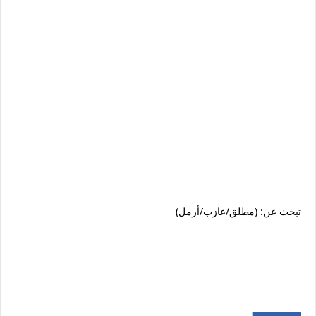
تبحث عن: (مطلق/عازب/أرمل)