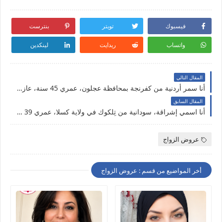
فيسبوك
تويتر
بنترست
واتساب
ريدايت
لينكدين
المقال التالي
أنا سمر أردنية من كفرنجة بمحافظة عجلون، عمري 45 سنة، عازبة بدور عن شريك الحياة بالحلال
المقال السابق
أنا اسمي إشراقة، سودانية من تِلكوك في ولاية كسلا، عمري 39 سنة ولسه عازبة أبحث عن زواج حلال وشريك الحياة الجاد
عروض الزواج
أخر المواضيع من قسم : عروض الزواج