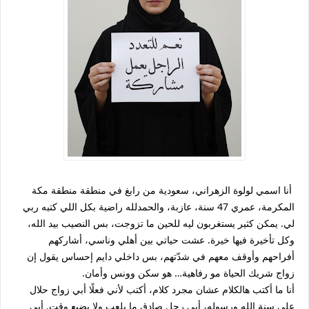
أنا اسمي لولوة الزهراني، سعودية من رابغ في منطقة منطقة مكة
المكرمة، عمري 47 سنة، عازبة، والحمدلله راضية بكل اللي كتبه ربي
لي. يمكن كثير يستغربون ليه للحين ما تزوجت، بس النصيب بيد الله،
وكل تأخيرة فيها خيرة. عشت حياتي بين أهلي وناسي، أشاركهم
أفراحهم وأوقف معهم في شدّتهم، بس داخلي دايم إحساس يقول إن
زواج شريك الحياة مو رفاهية… هو سكن وونس وأمان.
أنا ما أكتب هالكلام عشان مجرد كلام، أكتب لأني فعلًا أبي زواج حلال
على سنة الله ورسوله، أبي رجل صادق ما يلعب ولا يضيع وقت. أبي