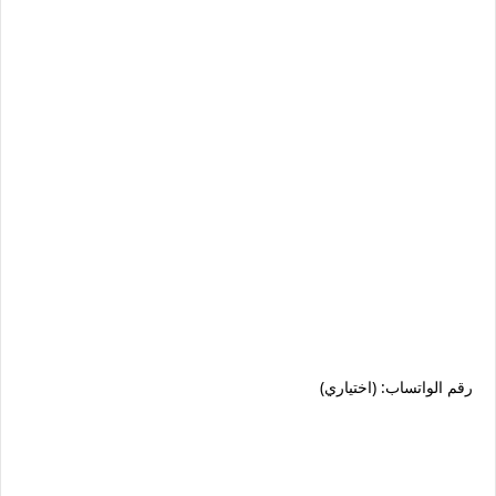
رقم الواتساب: (اختياري)