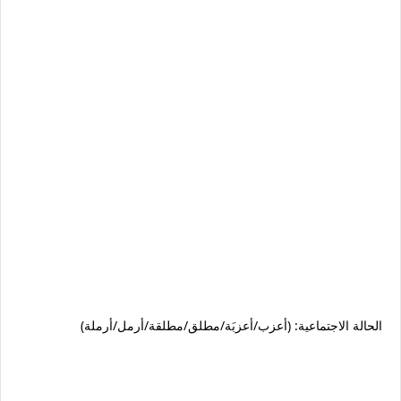
الحالة الاجتماعية: (أعزب/أعزبَة/مطلق/مطلقة/أرمل/أرملة)