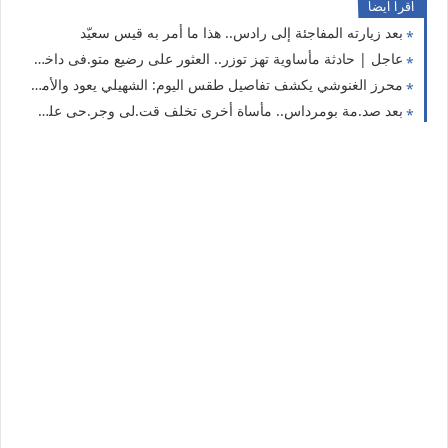
اقرا ايضا
بعد زيارته المفاجئة إلى رادس.. هذا ما أمر به قيس سعيّد
عاجل | حادثة مأساوية تهز توزر.. العثور على رضيع متو.فى داخل كيس بلاستيكي والسلطات تكشف أولى التفاصيل
محرز الغنوشي يكشف تفاصيل طقس اليوم: الشهيلي يعود والأمطار الرعدية تشمل هذه الولايات
بعد صد.مة بومرداس.. مأساة أخرى تخلف قت.لى وجر.حى على طريق باتنة – أدرار