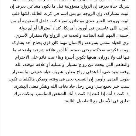
شريك حياة يعرف إن الزواج مسؤولية قبل ما يكون مشاعر، يعرف إن
البيت مشاركة، وإن الزوجة مو بس اسم في كرت العائلة، لكنها قلب
البيت وروحه. العمر عندي مو عائق، سواء كنت داخل السعودية أو من
العرب اللي عايشين في أوروبا، أمريكا، كندا، أستراليا أو أي دولة
أجنبية… المهم النية الصافية والجدية في الزواج والاستقرار الأسري.
ترى الحياة تمشي بسرعة، والإنسان مهما كان قوي يحتاج أحد يشاركه
يومه، فكرته، ضحكته وحتى صمته. أنا أدور علاقة شرعية واضحة، ما
فيها لف ولا دوران، هدفها تكوين أسرة وبناء بيت قائم على الاحترام
والتفاهم. اللي يبحث عن زواج مسيار أو تسلية أو علاقة مؤقتة، الله
يوفقه بعيد عني. أنا هدفي زواج معلن، شريك حياة حقيقي، واستقرار
طويل المدى. وأؤمن إن النصيب يجي في وقته، ويمكن هالكلمات تكون
سبب خير يجمع بيني وبين رجل جاد يخاف الله ويقدّر معنى العِشرة.
إذا كنت ذ أنك إذا كنت إذا كنت ذ أنك الشخص المناسب، يمكنك ترك
تعليق في الأسفل مع التفاصيل التالية: