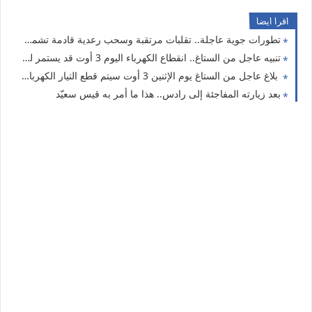
اقرا ايضا
تطورات جوية عاجلة.. تقلبات مرتقبة وسحب رعدية قادمة تشمل 9 ولايات
تنبيه عاجل من الستاغ.. انقطاع الكهرباء اليوم 3 أوت قد يستمر لساعتين في 19 ولاية
بلاغ عاجل من الستاغ يوم الإثنين 3 أوت سيتم قطع التيار الكهربائي عن هذه الولايات
بعد زيارته المفاجئة إلى رادس.. هذا ما أمر به قيس سعيّد