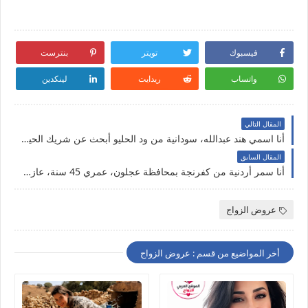
فيسبوك
تويتر
بنترست
واتساب
ريدايت
لينكدين
المقال التالي
أنا اسمي هند عبدالله، سودانية من ود الحليو أبحث عن شريك الحياة جاد للزواج الحلال
المقال السابق
أنا سمر أردنية من كفرنجة بمحافظة عجلون، عمري 45 سنة، عازبة بدور عن شريك الحياة بالحلال
عروض الزواج
أخر المواضيع من قسم : عروض الزواج