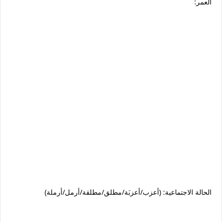
العمر:
الحالة الاجتماعية: (أعزب/أعزبَة/مطلق/مطلقة/أرمل/أرملة)