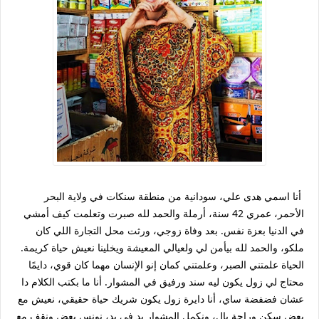
أنا اسمي هدى علي، سودانية من منطقة سنكات في ولاية البحر
الأحمر، عمري 42 سنة، أرملة والحمد لله صبرت وتعلمت كيف أمشي
في الدنيا بعزة نفس. بعد وفاة زوجي، ورثت محل التجارة اللي كان
ملكو، والحمد لله بيأمن لي ولعيالي المعيشة ويخلينا نعيش حياة كريمة.
الحياة علمتني الصبر، وعلمتني كمان إنو الإنسان مهما كان قوي، دايمًا
محتاج لي زول يكون ليه سند ورفيق في المشوار. أنا ما بكتب الكلام دا
عشان فضفضة ساي، أنا دايرة زول يكون شريك حياة حقيقي، نعيش مع
بعض سكن وراحة بال، ونكمل المشوار يد في يد، نونس بعض ونقف مع