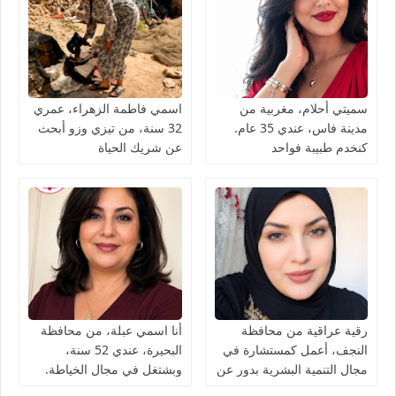
سميتي أحلام، مغربية من
اسمي فاطمة الزهراء، عمري
مدينة فاس، عندي 35 عام.
32 سنة، من تيزي وزو أبحث
كنخدم طبيبة فواحد
عن شريك الحياة
المستشفى كنقلّب على شريك
الحياة ناضج، جاد، وعارف
قيمة المرأة
رقية عراقية من محافظة
أنا اسمي عبلة، من محافظة
النجف، أعمل كمستشارة في
البحيرة، عندي 52 سنة،
مجال التنمية البشرية بدور عن
وبشتغل في مجال الخياطة.
شريك الحياة