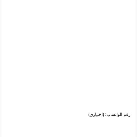
رقم الواتساب: (اختياري)