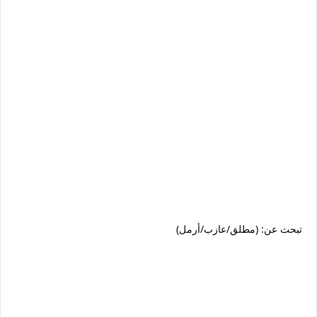
تبحث عن: (مطلق/عازب/أرمل)