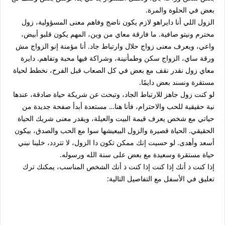
بعض في الحلوة والمرة.
الزول اللي أنا دايراهو لازم يكون ناضج وفاهم معنى المسؤولية، زول
محترم ونيتو صافية. ما فارقة معاي من وين، المهم يكون قلبو أبيض،
واعي، ويعرف معنى زواج حلال وارتباط جاد. أنا مؤمنة إنو الزواج مش
ورقة ساي، الزواج سكن وطمأنينة، وشراكة فيها محبة وتفاهم. دايرة
معاي زول نقدر نقف مع بعض في كل الصعاب قبل الفرح، نخطط لحياة
مستقرة ونسند بعض دايمًا.
لو كنت زول جاهز للارتباط الجاد، وتبحث عن شريكة حياة صادقة، عندها
نية حقيقية للحب والاحترام، فأنا هنا… مستعدة أبدأ صفحة جديدة من
حياتي مع شخص يعرف قيمة البيت والعيلة، ويقدر معنى شريك الحياة
الحقيقي. الحياة قصيرة والزول البيعيشها سوا مع الحب والصدق، بيكون
أسعد وأهدى. لو حسيت إنك ممكن تكون دا الزول، لا تتردد، خلينا نبني
حياة مستقرة وسعيدة مع بعض على سنة الله ورسوله.
إذا كنت ذ أنك إذا كنت إذا كنت ذ أنك الشخص المناسب، يمكنك ترك
تعليق في الأسفل مع التفاصيل التالية: