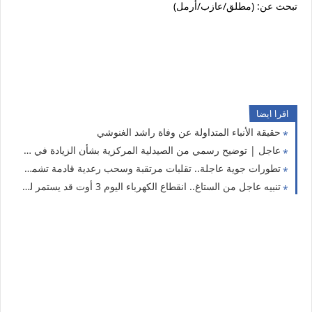
تبحث عن: (مطلق/عازب/أرمل)
اقرا ايضا
حقيقة الأنباء المتداولة عن وفاة راشد الغنوشي
عاجل | توضيح رسمي من الصيدلية المركزية بشأن الزيادة في أسعار الأدوية.. وهذه الحقيقة الكاملة
تطورات جوية عاجلة.. تقلبات مرتقبة وسحب رعدية قادمة تشمل 9 ولايات
تنبيه عاجل من الستاغ.. انقطاع الكهرباء اليوم 3 أوت قد يستمر لساعتين في 19 ولاية