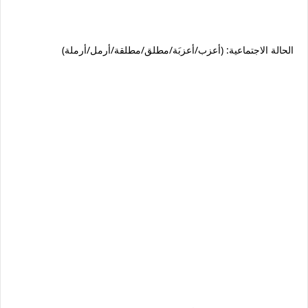
الحالة الاجتماعية: (أعزب/أعزبَة/مطلق/مطلقة/أرمل/أرملة)