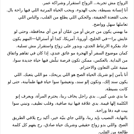
الزواج مش تجربة… الزواج استقرار وشراكة عمر.
أنا إنسانة بسيطة، بحب الهدوء، وبحب الحياة المرتبة اللي فيها راحة بال.
بحب القعدة الخفيفة، والحكي اللي يطلع من القلب، والناس اللي
تعاملها سهل وواضح.
ما بهمني يكون من جرش أو من عمّان أو من أي محافظة، وحتى لو
عايش برا—في الخليج، أوروبا، أمريكا، كندا أو أستراليا—المهم يكون
جاد بفكرة الارتباط الجدي، وبدور على زواج واستقرار مش تسلية.
كمان موضوع السفر أو الهجرة مو عائق عندي، إذا كان في تفاهم واتفاق
من البداية. بالعكس، ممكن تكون فرصة نبلّش فيها حياة جديدة سوا،
مبنية على التعاون والاحترام.
أنا بآمن إنو شريك الحياة الصح هو اللي يريحك، مو اللي يتعبك. اللي
يكون سند إلك، وتكون إلو سند، وتعيشوا سوا حياة فيها طمأنينة، حتى لو
كانت بسيطة.
ما بدي شي كبير… بدي راجل يخاف ربنا، يحترم المرأة، ويعرف إنو
الكلمة إلها قيمة. بدي علاقة فيها نية صافية، وقلب نظيف، ونبني سوا
بيت فيه دفا وراحة.
بالنهاية، النصيب بإيد ربنا، واللي جاي بنيّة خير، أكيد رح يلاقي الطريق
الصح. واللي بدو زواج حقيقي وشريك حياة صادق، رح يفهم كل كلمة
طالعة من القلب.