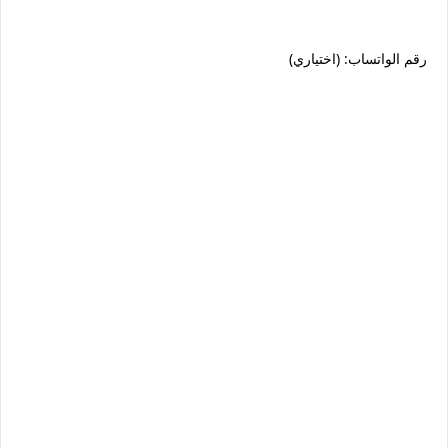
رقم الواتساب: (اختياري)