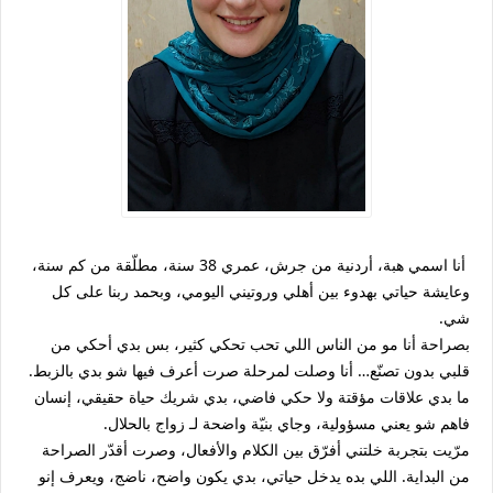
أنا اسمي هبة، أردنية من جرش، عمري 38 سنة، مطلّقة من كم سنة،
وعايشة حياتي بهدوء بين أهلي وروتيني اليومي، وبحمد ربنا على كل
شي.
بصراحة أنا مو من الناس اللي تحب تحكي كثير، بس بدي أحكي من
قلبي بدون تصنّع… أنا وصلت لمرحلة صرت أعرف فيها شو بدي بالزبط.
ما بدي علاقات مؤقتة ولا حكي فاضي، بدي شريك حياة حقيقي، إنسان
فاهم شو يعني مسؤولية، وجاي بنيّة واضحة لـ زواج بالحلال.
مرّيت بتجربة خلتني أفرّق بين الكلام والأفعال، وصرت أقدّر الصراحة
من البداية. اللي بده يدخل حياتي، بدي يكون واضح، ناضج، ويعرف إنو