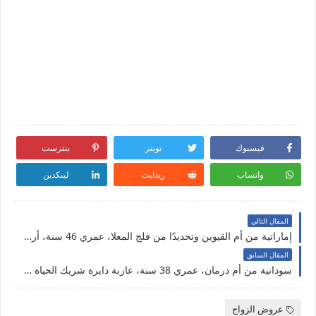
فيسبوك
تويتر
بنترست
واتساب
ريدايت
لينكدين
المقال التالي
إماراتية من أم القيوين وتحديدًا من فلج المعلا، عمري 46 سنة، أرملة أبحث عن شريك الحياة
المقال السابق
سودانية من أم درمان، عمري 38 سنة، عازبة دايرة شريك الحياة جاد للزواج الحلال
عروض الزواج