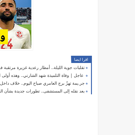
اقرا ايضا
تقلبات جوية الليلة.. أمطار رعدية غزيرة مرتقبة في
عاجل | وفاة التلميذة شهد الشارني.. وهذه أولى ا
جر.يمة تهزّ برج العامري صباح اليوم.. خلاف داخ
بعد نقله إلى المستشفى.. تطورات جديدة بشأن ال