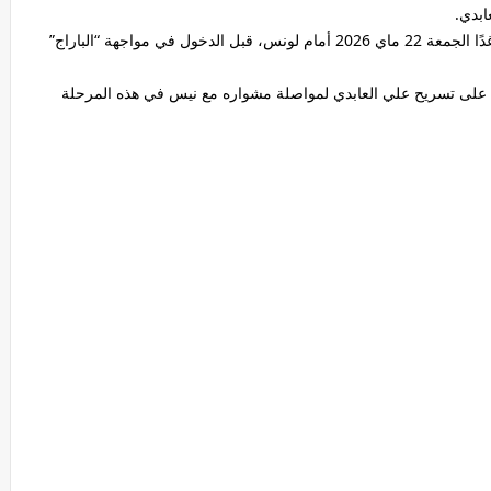
ابدي.
من جهته، يستعد نادي نيس لخوض نهائي كأس فرنسا غدًا الجمعة 22 ماي 2026 أمام لونس، قبل الدخول في مواجهة “الباراج”
ة على تسريح علي العابدي لمواصلة مشواره مع نيس في هذه المرحلة