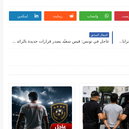
رست
واتساب
ريدايت
لينكدين
المقال السابق
عاجل: الكنام تزفّ خبرا سارّا رسميا صرف جميع الجرايات لفائدة هؤلاء
عاجل في تونس: قيس سعيّد يصدر قرارات جديدة بالرائد الرسمي.. أسماء ثقيلة في القائمة!