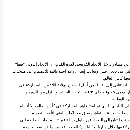
 مصادر داخل الاتحاد الفرنسي لكرة القدم، أن الاتحاد الدولي “فيفا”
ين في ناديي نيس وسانت إيتيان، رغم استدعائهم للانضمام إلى منتخبات
سها كأس العالم.
ستثنائي إلى “فيفا” من أجل السماح لهؤلاء اللاعبين بالمشاركة في
مباريات “الباراج” الحاسمة، التي تجمع نيس بسانت إيتيان يومي 26 و29 ماي 2026، لتحديد الصاعد والنازل بين الدوريين
 العابدي، الذي تم استدعاؤه للمشاركة في كأس العالم، إلا أنه لم
سط حديث عن اتفاق مسبق مع الإطار الفني لتأخير انضمامه.
انت إيتيان إلى البحث عن حلول بديلة عبر تقديم طلبات خاصة إلى
لاعبيها خلال مباريات “الباراج” المصيرية، وهو ما قد يضع الجامعة