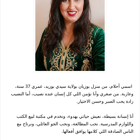
اسمي أحلام، من منزل بوزيان بولاية سيدي بوزيد، عمري 37 سنة،
وعازبة. من صغري وأنا نؤمن اللي كل إنسان عنده نصيب، أما النصيب
زادة يحب الصبر وحسن الاختيار.
أنا إنسانة بسيطة، نعيش حياتي بهدوء، ونخدم في مكتبة لبيع الكتب
واللوازم المدرسية. نحب المطالعة، ونحب الجو العائلي، ونرتاح مع
الناس الصادقة اللي كلامها يوافق أفعالها.