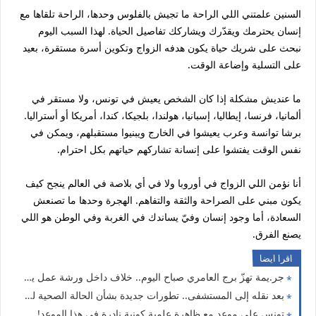
السنين علمتني اللي الراحة ما تجيش بالفلوس وحدها، الراحة تلقاها مع
إنسان يحترمك ويقدّرك ويشاركك تفاصيل الحياة. لهذا السبب اليوم
نبحث على شريك حياة يكون هدفه الزواج وتكوين أسرة مستقرة، بعيد
على التسلية وإضاعة الوقت.
ما عنديش مشكلة إذا كان الشخص يعيش في تونس، ولا مستقر في
ألمانيا، فرنسا، إيطاليا، إسبانيا، هولندا، بلجيكا، كندا، أمريكا أو أستراليا.
برشا توانسة وعرب يعيشوا في الخارج ويبنيوا مستقبلهم، ويمكن في
نفس الوقت يفتشوا على إنسانة تشاركهم حياتهم بكل احترام.
أنا نؤمن اللي الزواج في أوروبا ولا في أي بلاصة في العالم ينجح كيف
يكون مبني على الصراحة والثقة والتفاهم. الهجرة وحدها ما تصنعش
السعادة، أما وجود إنسان وفيّ يساندك في الغربة وفي الوطن هو اللي
يصنع الفرق.
اقرا ايضا
جر.يمة تهزّ برج العامري صباح اليوم.. خلاف داخل ورشة عمل ينتهي بمأساة وهذه أولى التفاصيل
بعد نقله إلى المستشفى.. تطورات جديدة بشأن الحالة الصحية لراشد الغنوشي.. وهذه آخر المستجدات
تونس على موعد مع ظاهرة علمية كونية نادرة في هذا الموعد!